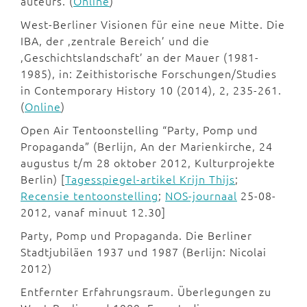
auteurs. (
Online
)
West-Berliner Visionen für eine neue Mitte. Die
IBA, der ‚zentrale Bereich’ und die
‚Geschichtslandschaft’ an der Mauer (1981-
1985), in: Zeithistorische Forschungen/Studies
in Contemporary History 10 (2014), 2, 235-261.
(
Online
)
Open Air Tentoonstelling “Party, Pomp und
Propaganda” (Berlijn, An der Marienkirche, 24
augustus t/m 28 oktober 2012, Kulturprojekte
Berlin) [
Tagesspiegel-artikel Krijn Thijs
;
Recensie tentoonstelling
;
NOS-journaal
25-08-
2012, vanaf minuut 12.30]
Party, Pomp und Propaganda. Die Berliner
Stadtjubiläen 1937 und 1987 (Berlijn: Nicolai
2012)
Entfernter Erfahrungsraum. Überlegungen zu