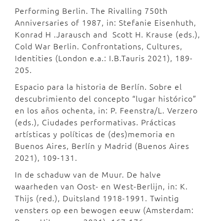
Performing Berlin. The Rivalling 750th
Anniversaries of 1987, in: Stefanie Eisenhuth,
Konrad H .Jarausch and Scott H. Krause (eds.),
Cold War Berlin. Confrontations, Cultures,
Identities (London e.a.: I.B.Tauris 2021), 189-
205.
Espacio para la historia de Berlín. Sobre el
descubrimiento del concepto “lugar histórico”
en los años ochenta, in: P. Feenstra/L. Verzero
(eds.), Ciudades performativas. Prácticas
artísticas y políticas de (des)memoria en
Buenos Aires, Berlín y Madrid (Buenos Aires
2021), 109-131.
In de schaduw van de Muur. De halve
waarheden van Oost- en West-Berlijn, in: K.
Thijs (red.), Duitsland 1918-1991. Twintig
vensters op een bewogen eeuw (Amsterdam: