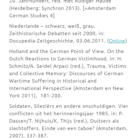
20. Jahrhundert, red. met Rüdiger Haude
(Heidelberg: Synchron 2013). [=Amsterdam
German Studies 4]
Niederlande – schwarz, weiß, grau.
Zeithistorische Debatten seit 2000, in:
Docupedia-Zeitgeschichte, 03.06.2011. (
Online
)
Holland and the German Point of View. On the
Dutch Reactions to German Victimhood, in: H.
Schmitz/A. Seidel Arpaci (red.), Trauma, Victims
and Collective Memory: Discourses of German
Wartime Suffering in Historical and
International Perspective (Amsterdam en New
York 2011), 181-200.
Soldaten, Sileziërs en andere onschuldigen. Vier
conflicten uit het herinneringsjaar 1985, in: P.
Dassen/T. Nijhuis/K. Thijs (red.), Duitsers als
slachtoffers. Einde van een taboe? (Amsterdam,
2007), 337-387.