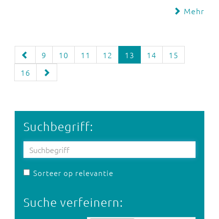
Mehr
9
10
11
12
13
14
15
16
Suchbegriff:
Sorteer op relevantie
Suche verfeinern: