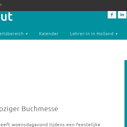
?
eitsbereich
Kalender
Lehrer:in in Holland
eipziger Buchmesse
heeft woensdagavond tijdens een feestelijke