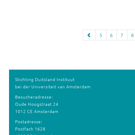
5
6
7
8
Stichting Duitsland Instituut
bei der Universiteit van Amsterdam
Besucheradresse:
Oude Hoogstraat 24
1012 CE Amsterdam
Postadresse:
Postfach 1628