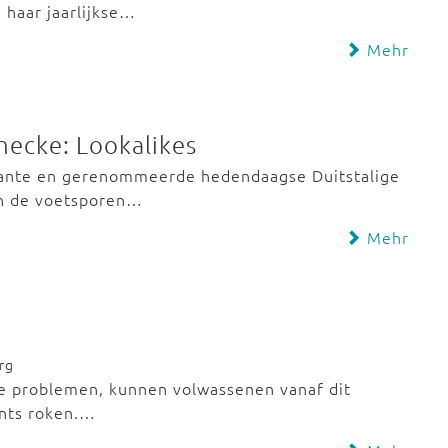
 haar jaarlijkse…
Mehr
necke: Lookalikes
vante en gerenommeerde hedendaagse Duitstalige
 in de voetsporen…
Mehr
rg
te problemen, kunnen volwassenen vanaf dit
oints roken.…