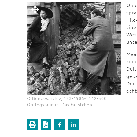
Omda
spr
Hil
cine
Wes
unte
Maar
zond
Dui
geb
Duit
ech
© Bundesarchiv, 183-1985-1112-500
Oorlogspuin in 'Das Fäustchen'.