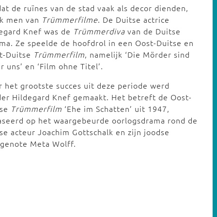
t de ruïnes van de stad vaak als decor dienden,
ak men van
Trümmerfilme
. De Duitse actrice
degard Knef was de
Trümmerdiva
van de Duitse
ma. Ze speelde de hoofdrol in een Oost-Duitse en
t-Duitse
Trümmerfilm
, namelijk ‘Die Mörder sind
r uns’ en ‘Film ohne Titel’.
 het grootste succes uit deze periode werd
er Hildegard Knef gemaakt. Het betreft de Oost-
tse
Trümmerfilm
‘Ehe im Schatten’ uit 1947,
aseerd op het waargebeurde oorlogsdrama rond de
se acteur Joachim Gottschalk en zijn joodse
tgenote Meta Wolff.