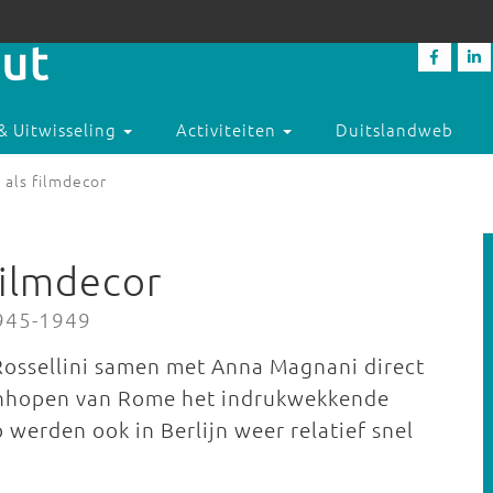
& Uitwisseling
Activiteiten
Duitslandweb
 als filmdecor
filmdecor
1945-1949
 Rossellini samen met Anna Magnani direct
inhopen van Rome het indrukwekkende
 werden ook in Berlijn weer relatief snel