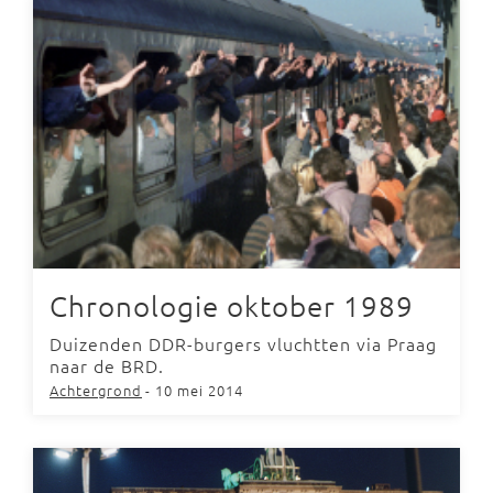
Chronologie oktober 1989
Duizenden DDR-burgers vluchtten via Praag
naar de BRD.
Achtergrond
- 10 mei 2014