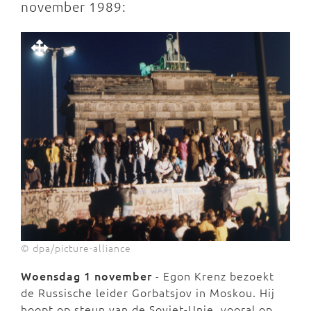
november 1989:
© dpa/picture-alliance
Woensdag 1 november
- Egon Krenz bezoekt
de Russische leider Gorbatsjov in Moskou. Hij
hoopt op steun van de Sovjet-Unie, vooral op