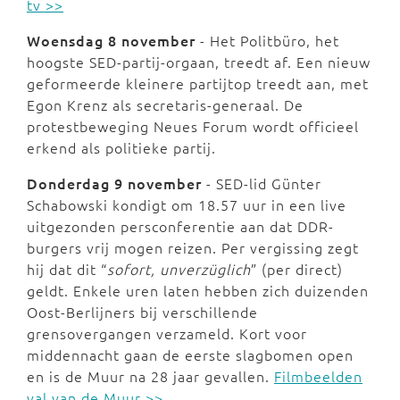
tv >>
Woensdag 8 november
- Het Politbüro, het
hoogste SED-partij-orgaan, treedt af. Een nieuw
geformeerde kleinere partijtop treedt aan, met
Egon Krenz als secretaris-generaal. De
protestbeweging Neues Forum wordt officieel
erkend als politieke partij.
Donderdag 9 november
- SED-lid Günter
Schabowski kondigt om 18.57 uur in een live
uitgezonden persconferentie aan dat DDR-
burgers vrij mogen reizen. Per vergissing zegt
hij dat dit “
sofort, unverzüglich
” (per direct)
geldt. Enkele uren laten hebben zich duizenden
Oost-Berlijners bij verschillende
grensovergangen verzameld. Kort voor
middennacht gaan de eerste slagbomen open
en is de Muur na 28 jaar gevallen.
Filmbeelden
val van de Muur >>