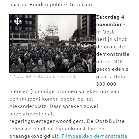
naar de Bondsrepubliek te reizen.
Zaterdag 4
november
-
In Oost-
Berlijn vindt
de grootste
demonstratie
uit de DDR-
geschiedenis
plaats. Ruim
4 Nov. '89. Foto: Johan van Elk
500.000
mensen (sommige bronnen spreken ook van
een miljoen) komen bijeen op het
Alexanderplatz. Daar spreken zowel
oppositionelen als
regeringsvertegenwoordigers. De Oost-Duitse
televisie zendt de bijeenkomst live en
onaangekondigd uit.
Filmbeelden demonstratie