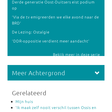
Derde generatie Oost-Duitsers eist podium
op
'Via de tv emigreerden we elke avond naar de
BRD'
De Lezing: Ostalgie
'DDR-oppositie verdient meer aandacht'
Bekijk meer in deze serie
Meer Achtergrond
Gerelateerd
Mijn huis
'Ik maak zelf nooit verschil tussen Ossis en