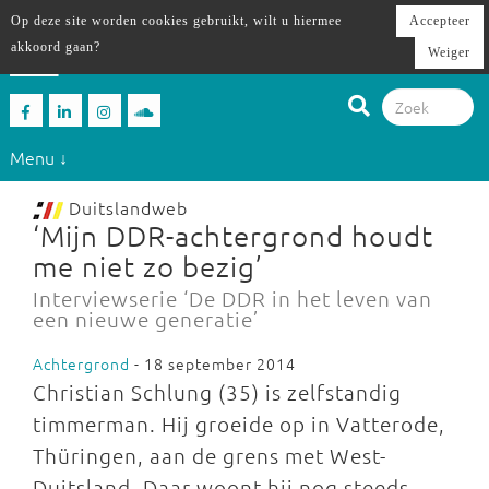
Op deze site worden cookies gebruikt, wilt u hiermee
Accepteer
akkoord gaan?
Weiger
Menu ↓
Duitslandweb
‘Mijn DDR-achtergrond houdt
me niet zo bezig’
Interviewserie ‘De DDR in het leven van
een nieuwe generatie’
Achtergrond
- 18 september 2014
Christian Schlung (35) is zelfstandig
timmerman. Hij groeide op in Vatterode,
Thüringen, aan de grens met West-
Duitsland. Daar woont hij nog steeds.