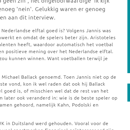
b geen zin', het ongeloofwaardige 'ik kijk
genoeg 'nein'. Gelukkig waren er genoeg
n aan dit interview.
ederlandse elftal goed is? Volgens Jannis was
erkt en omdat de spelers beter zijn. Aristoteles
alenten heeft, waardoor automatisch het voetbal
en positieve mening over het Nederlandse elftal.
 zou kunnen winnen. Want voetballen terwijl je
er Michael Ballack genoemd. Toen Jannis niet op de
te vond, kon ik wel raden dat ook hij Ballack
 goed is, of misschien wel dat de rest van het
m later ook veranderd in: wie is de beste speler op
 namen gehoord, namelijk Kahn, Podolski en
 WK in Duitsland werd gehouden. Vooral voor de