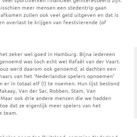
veel sportmerken financieel geïnteresseerd zijn.
isschien meer mensen een stedentrip gaan
afkomen zullen ook veel geld uitgeven en dat is
en overlast te krijgen van feestvierende (of
 het zeker wel goed in Hamburg. Bijna iedereen
 genoemd was toch echt wel Rafaël van der Vaart.
ahrouz werd daarom ook genoemd, al dachten een
nnaars van het ‘Nederlandse spelers opnoemen’
 er in totaal elf (!) te noemen. Hun lijst bestond
 Makaay, Van der Sar, Robben, Stam, Van
. Maar ook drie andere mensen die we hadden
oe dat ze eigenlijk meer spelers van het
e team.