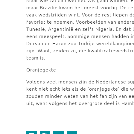
Maar wie zal dan wel het WK gaan winnen? 
maar Brazilië kwam het meest voorbij. De re
vaak wedstrijden wint. Voor de rest liepen d
favoriet te noemen. Voorbeelden van andere 
Tunesië, Argentinië en zelfs Nigeria. En dat 
eens meespeelt. Sommige mensen hadden ind
Dursun en Harun zou Turkije wereldkampioen
zijn. Want, zeiden zij, die kwalificatieweds
team is.
Oranjegekte
Volgens veel mensen zijn de Nederlandse sup
kent niet echt iets als de ‘oranjegekte’ die 
zouden minder weten van het fan zijn van ee
uit, want volgens het overgrote deel is Ham