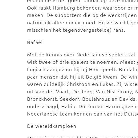
economie is het goed, omdat op deze manier 
Ook raakt Hamburg bekender, waardoor er m
maken. De supporters die op de wedstrijden 
natuurlijk alleen maar goed. Hij verwacht ge
misschien het tegenovergestelde) fans.
Rafaël
Met de kennis over Nederlandse spelers zat
wist twee of drie spelers te noemen. Meest
Logisch aangezien hij bij HSV speelt. Boul
paar mensen dat hij uit België kwam. De wi
waren duidelijk Christoph en Lukas. Zij wisten
uit Van der Vaart, De Jong, Van Nistelrooy,
Bronckhorst, Seedorf, Boulahrouz en Davids
ondervraagd, Habib, Dursun en Harun gaven t
Nederlandse team kennen dan van het Duits
De wereldkampioen