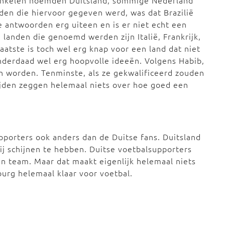
Enkelen noemden Duitsland, sommige Nederland
den die hiervoor gegeven werd, was dat Brazilië
e antwoorden erg uiteen en is er niet echt een
landen die genoemd werden zijn Italië, Frankrijk,
laatste is toch wel erg knap voor een land dat niet
erdaad wel erg hoopvolle ideeën. Volgens Habib,
 worden. Tenminste, als ze gekwalificeerd zouden
trijden zeggen helemaal niets over hoe goed een
porters ook anders dan de Duitse fans. Duitsland
wij schijnen te hebben. Duitse voetbalsupporters
n team. Maar dat maakt eigenlijk helemaal niets
burg helemaal klaar voor voetbal.