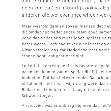
aan te komen. 'Ik heb geen tijd', 'ik he
geen voetbal' en natuurlijk ook vaak 
anderen die wel even mee wilden werke
Maar waarom denken zoveel mensen dat het N
dit omdat het Nederlandse team goed samenw
vond dat Nederland meer jonge spelers en t
beter wordt. Toch had zeker niet iedereen e
Nizar vertelde ons dat Nederland echt nooit
stoned bent, dat gaat echt niet.
Letterlijk iedereen heeft als favoriete spel
naam kon komen van de speler die hij het bes
bedoelde. Dat kan betekenen dat Ballack heel
elftal heel slecht is… Mijn vraag werd daaro
Ballack na. Ik heb in totaal nog drie andere
Schweinsteiger.
Aristoteles was er ook erg blij mee dat het