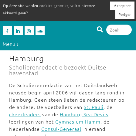
Op deze site worden cookies gebruikt, wilt u hiermee
Accepteer
akkoord gaan?
Weiger
Menu ↓
Hamburg
Scholierenredactie bezoekt Duitse
havenstad
De Scholierenredactie van het Duitslandweb
neusde begin april 2006 vijf dagen lang rond in
Hamburg. Geen steen lieten de redacteuren op
de andere. De voetballers van
St. Pauli
, de
cheerleaders
van de
Hamburg Sea Devils
,
leerlingen van het
Gymnasium Hamm
, de
Nederlandse
Consul-Generaal
, niemand