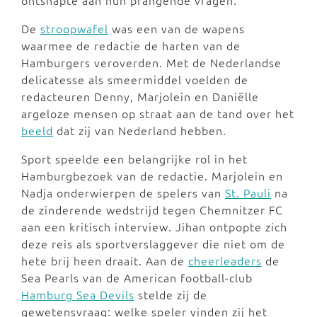
ontsnapte aan hun prangende vragen.
De
stroopwafel
was een van de wapens
waarmee de redactie de harten van de
Hamburgers veroverden. Met de Nederlandse
delicatesse als smeermiddel voelden de
redacteuren Denny, Marjolein en Daniëlle
argeloze mensen op straat aan de tand over het
beeld
dat zij van Nederland hebben.
Sport speelde een belangrijke rol in het
Hamburgbezoek van de redactie. Marjolein en
Nadja onderwierpen de spelers van
St. Pauli
na
de zinderende wedstrijd tegen Chemnitzer FC
aan een kritisch interview. Jihan ontpopte zich
deze reis als sportverslaggever die niet om de
hete brij heen draait. Aan de
cheerleaders
de
Sea Pearls van de American football-club
Hamburg Sea Devils
stelde zij de
gewetensvraag: welke speler vinden zij het