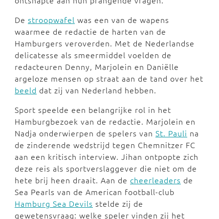
ontsnapte aan hun prangende vragen.
De
stroopwafel
was een van de wapens
waarmee de redactie de harten van de
Hamburgers veroverden. Met de Nederlandse
delicatesse als smeermiddel voelden de
redacteuren Denny, Marjolein en Daniëlle
argeloze mensen op straat aan de tand over het
beeld
dat zij van Nederland hebben.
Sport speelde een belangrijke rol in het
Hamburgbezoek van de redactie. Marjolein en
Nadja onderwierpen de spelers van
St. Pauli
na
de zinderende wedstrijd tegen Chemnitzer FC
aan een kritisch interview. Jihan ontpopte zich
deze reis als sportverslaggever die niet om de
hete brij heen draait. Aan de
cheerleaders
de
Sea Pearls van de American football-club
Hamburg Sea Devils
stelde zij de
gewetensvraag: welke speler vinden zij het