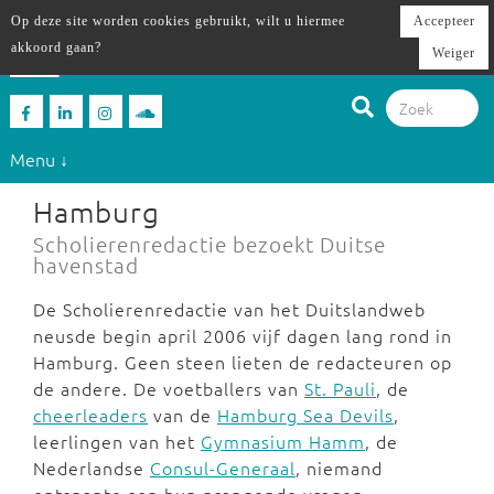
Op deze site worden cookies gebruikt, wilt u hiermee
Accepteer
akkoord gaan?
Weiger
Menu ↓
Hamburg
Scholierenredactie bezoekt Duitse
havenstad
De Scholierenredactie van het Duitslandweb
neusde begin april 2006 vijf dagen lang rond in
Hamburg. Geen steen lieten de redacteuren op
de andere. De voetballers van
St. Pauli
, de
cheerleaders
van de
Hamburg Sea Devils
,
leerlingen van het
Gymnasium Hamm
, de
Nederlandse
Consul-Generaal
, niemand