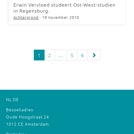
Erwin Vervloed studeert Ost-West-studien
in Regensburg.
Achtergrond
- 19 november 2010
1
2
...
5
6
NL
DE
Bezoekadres
Oude Hoogstraat 24
1012 CE Amsterdam
Postadres