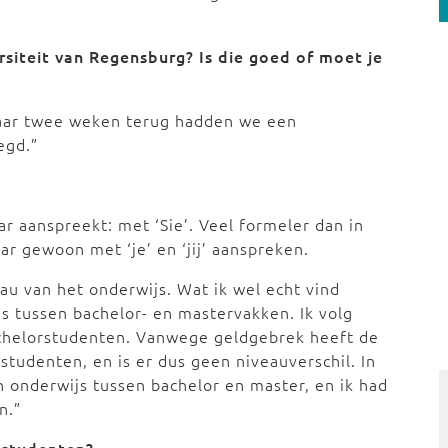
rsiteit van Regensburg? Is die goed of moet je
 maar twee weken terug hadden we een
egd.”
r aanspreekt: met ‘Sie’. Veel formeler dan in
r gewoon met ‘je’ en ‘jij’ aanspreken.
au van het onderwijs. Wat ik wel echt vind
 is tussen bachelor- en mastervakken. Ik volg
chelorstudenten. Vanwege geldgebrek heeft de
tudenten, en is er dus geen niveauverschil. In
 in onderwijs tussen bachelor en master, en ik had
n.”