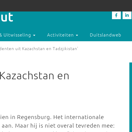
& Uitwisseling
Activiteiten
Duitslandweb
udenten uit Kazachstan en Tadzjikistan’
t Kazachstan en
ien in Regensburg. Het internationale
 aan. Maar hij is niet overal tevreden mee: