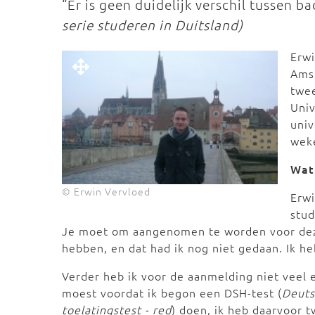
“Er is geen duidelijk verschil tussen 
serie studeren in Duitsland)
Erwi
Ams
twee
Univ
univ
weke
Wat
© Erwin Vervloed
Erwi
stud
Je moet om aangenomen te worden voor dez
hebben, en dat had ik nog niet gedaan. Ik he
Verder heb ik voor de aanmelding niet veel e
moest voordat ik begon een DSH-test (
Deuts
toelatingstest - red
) doen, ik heb daarvoor 