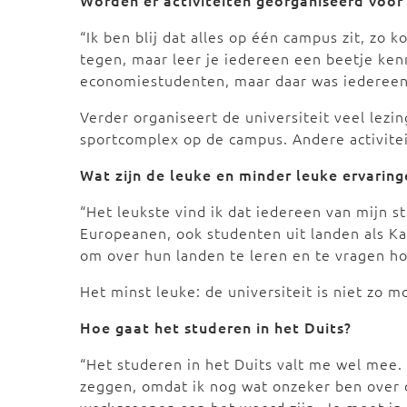
Worden er activiteiten georganiseerd voor
“Ik ben blij dat alles op één campus zit, zo 
tegen, maar leer je iedereen een beetje ken
economiestudenten, maar daar was iedereen
Verder organiseert de universiteit veel lezi
sportcomplex op de campus. Andere activite
Wat zijn de leuke en minder leuke ervaring
“Het leukste vind ik dat iedereen van mijn st
Europeanen, ook studenten uit landen als Kaz
om over hun landen te leren en te vragen ho
Het minst leuke: de universiteit is niet zo mooi
Hoe gaat het studeren in het Duits?
“Het studeren in het Duits valt me wel mee
zeggen, omdat ik nog wat onzeker ben over de