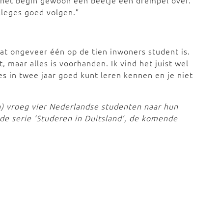
 het begin gewoon een beetje een drempel over.
lleges goed volgen.”
at ongeveer één op de tien inwoners student is.
ot, maar alles is voorhanden. Ik vind het juist wel
lles in twee jaar goed kunt leren kennen en je niet
jn) vroeg vier Nederlandse studenten naar hun
 de serie ‘Studeren in Duitsland’, de komende