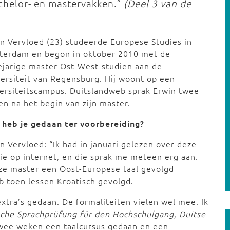
bachelor- en mastervakken.”
(Deel 3 van de
n Vervloed (23) studeerde Europese Studies in
terdam en begon in oktober 2010 met de
jarige master Ost-West-studien aan de
ersiteit van Regensburg. Hij woont op een
ersiteitscampus. Duitslandweb sprak Erwin twee
n na het begin van zijn master.
 heb je gedaan ter voorbereiding?
n Vervloed: “Ik had in januari gelezen over deze
ie op internet, en die sprak me meteen erg aan.
e master een Oost-Europese taal gevolgd
b toen lessen Kroatisch gevolgd.
xtra’s gedaan. De formaliteiten vielen wel mee. Ik
che Sprachprüfung für den Hochschulgang, Duitse
twee weken een taalcursus gedaan en een