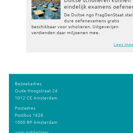
eindelijk examens oefene
De Duitse ngo FragDenStaat stel
dure oefenexamens gratis
beschikbaar voor scholieren. Uitgeverijen
verdienden daar miljoenen mee.
Lees me
Bezoekadres
Oude Hoogstraat 24
1012 CE Amsterdam
Postadres
Postbus 1628
1000 BP Amsterdam
voor pakketten: