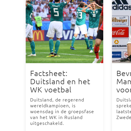
Factsheet:
Bev
Duitsland en het
Man
WK voetbal
voo
Duitsland, de regerend
Duitsl
wereldkampioen, is
sprek
woensdag in de groepsfase
laats
van het WK in Rusland
Zwede
uitgeschakeld.