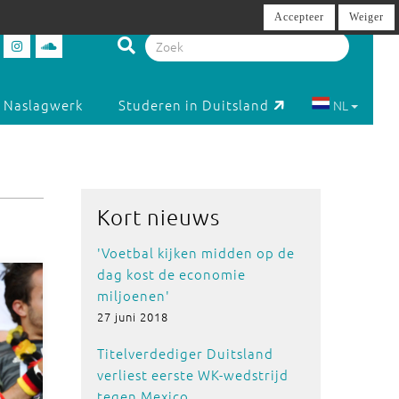
Accepteer
Weiger
Naslagwerk
Studeren in Duitsland
NL
Kort nieuws
'Voetbal kijken midden op de
dag kost de economie
miljoenen'
27 juni 2018
Titelverdediger Duitsland
verliest eerste WK-wedstrijd
tegen Mexico