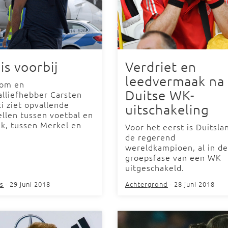
is voorbij
Verdriet en
leedvermaak na
om en
Duitse WK-
alliefhebber Carsten
i ziet opvallende
uitschakeling
ellen tussen voetbal en
ek, tussen Merkel en
Voor het eerst is Duitsla
de regerend
wereldkampioen, al in de
groepsfase van een WK
uitgeschakeld.
s
- 29 juni 2018
Achtergrond
- 28 juni 2018