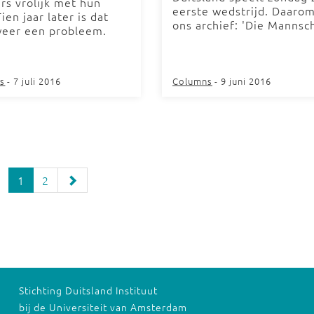
rs vrolijk met hun
eerste wedstrijd. Daarom
Tien jaar later is dat
ons archief: 'Die Mannsch
weer een probleem.
s
- 7 juli 2016
Columns
- 9 juni 2016
1
2
Stichting Duitsland Instituut
bij de Universiteit van Amsterdam