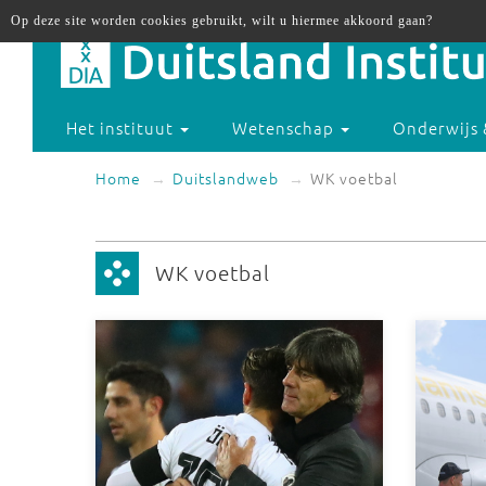
Op deze site worden cookies gebruikt, wilt u hiermee akkoord gaan?
Het instituut
Wetenschap
Onderwijs 
Home
Duitslandweb
WK voetbal
WK voetbal