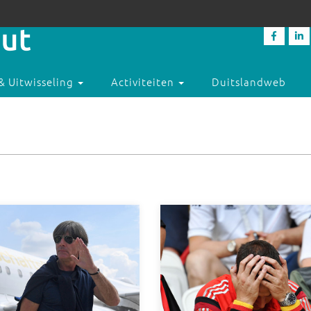
& Uitwisseling
Activiteiten
Duitslandweb