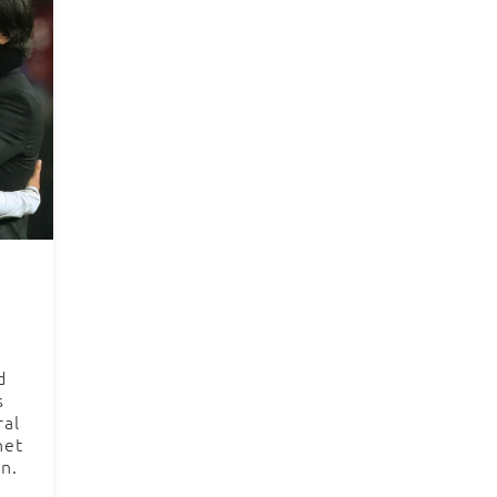
d
s
ral
het
n.