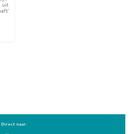
 uit
aft'
Direct naar: