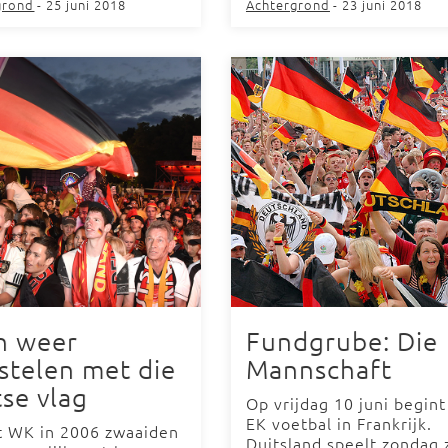
grond
- 25 juni 2018
Achtergrond
- 23 juni 2018
h weer
Fundgrube: Die
stelen met die
Mannschaft
tse vlag
Op vrijdag 10 juni begint
EK voetbal in Frankrijk.
et WK in 2006 zwaaiden
Duitsland speelt zondag z