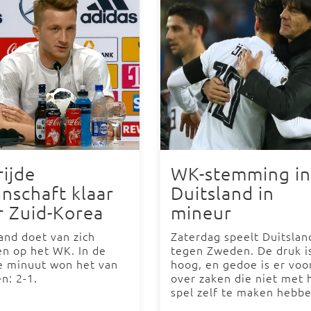
rijde
WK-stemming in
nschaft klaar
Duitsland in
r Zuid-Korea
mineur
and doet van zich
Zaterdag speelt Duitslan
en op het WK. In de
tegen Zweden. De druk i
te minuut won het van
hoog, en gedoe is er voo
n: 2-1.
over zaken die niet met 
spel zelf te maken hebbe