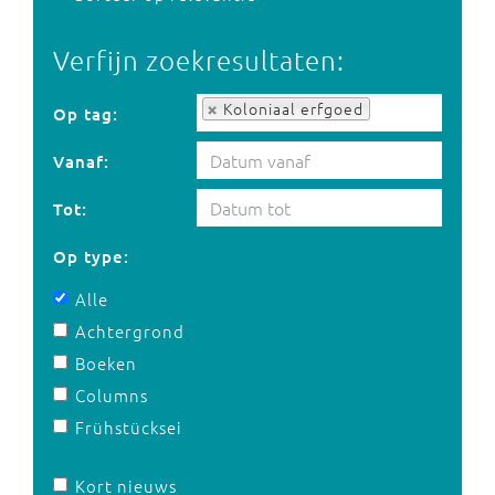
Verfijn zoekresultaten:
Op tag:
Koloniaal erfgoed
Op tag:
Vanaf:
Tot:
Op type:
Alle
Achtergrond
Boeken
Columns
Frühstücksei
Kort nieuws