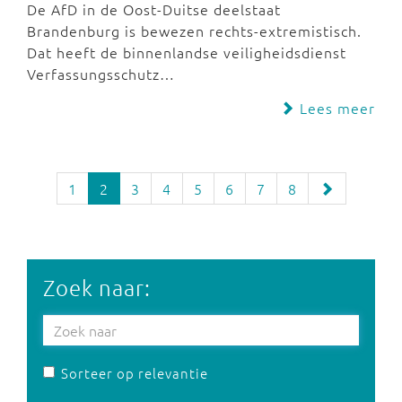
De AfD in de Oost-Duitse deelstaat
Brandenburg is bewezen rechts-extremistisch.
Dat heeft de binnenlandse veiligheidsdienst
Verfassungsschutz…
Lees meer
1
2
3
4
5
6
7
8
Zoek naar:
Sorteer op relevantie