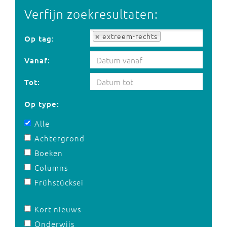
Verfijn zoekresultaten:
Op tag:
extreem-rechts
Op tag:
Vanaf:
Tot:
Op type:
Alle
Achtergrond
Boeken
Columns
Frühstücksei
Kort nieuws
Onderwijs