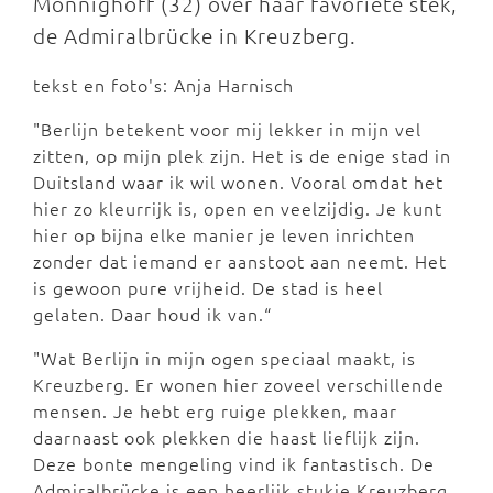
Mönnighoff (32) over haar favoriete stek,
de Admiralbrücke in Kreuzberg.
tekst en foto's: Anja Harnisch
"Berlijn betekent voor mij lekker in mijn vel
zitten, op mijn plek zijn. Het is de enige stad in
Duitsland waar ik wil wonen. Vooral omdat het
hier zo kleurrijk is, open en veelzijdig. Je kunt
hier op bijna elke manier je leven inrichten
zonder dat iemand er aanstoot aan neemt. Het
is gewoon pure vrijheid. De stad is heel
gelaten. Daar houd ik van.“
"Wat Berlijn in mijn ogen speciaal maakt, is
Kreuzberg. Er wonen hier zoveel verschillende
mensen. Je hebt erg ruige plekken, maar
daarnaast ook plekken die haast lieflijk zijn.
Deze bonte mengeling vind ik fantastisch. De
Admiralbrücke is een heerlijk stukje Kreuzberg.