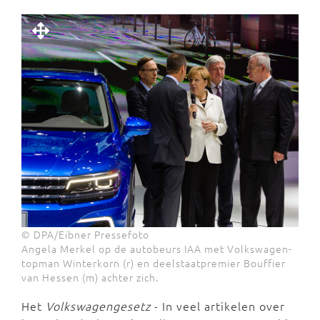
© DPA/Eibner Pressefoto
Angela Merkel op de autobeurs IAA met Volkswagen-
topman Winterkorn (r) en deelstaatpremier Bouffier
van Hessen (m) achter zich.
Het
Volkswagengesetz
- In veel artikelen over