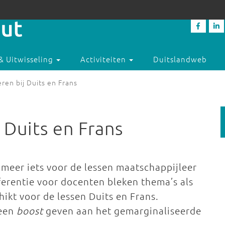
& Uitwisseling
Activiteiten
Duitslandweb
ren bij Duits en Frans
 Duits en Frans
 meer iets voor de lessen maatschappijleer
ferentie voor docenten bleken thema’s als
hikt voor de lessen Duits en Frans.
 een
boost
geven aan het gemarginaliseerde