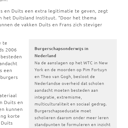
s en Duits een extra legitimatie te geven, zegt
n het Duitsland Instituut. “Door het thema
unnen de vakken Duits en Frans zich steviger
e te
Burgerschapsonderwijs in
nds 2006
Nederland
s besteden
Na de aanslagen op het WTC in New
aandacht
York en de moorden op Pim Fortuyn
is een
en Theo van Gogh, besloot de
 burgers
Nederlandse overheid dat scholen
aandacht moeten besteden aan
ateriaal
integratie, extremisme,
n Duits en
multiculturaliteit en sociaal gedrag.
sen kunnen
Burgerschapseducatie moet
ing korte
scholieren daarom onder meer leren
 Duits
standpunten te formuleren en inzicht