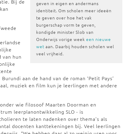
tie. Bij de
geven in eigen en andermans
 kan
identiteit. Om scholen meer ideeën
te geven over hoe het vak
burgerschap vorm te geven,
 Tweede
kondigde minister Slob van
Onderwijs vorige week
een nieuwe
derlandse
wet
aan. Daarbij houden scholen wel
lijke
veel vrijheid.
d van hun
onlijke
cente
 Burundi aan de hand van de roman ‘Petit Pays’
aal, muziek en film kun je leerlingen met andere
 onder wie filosoof Maarten Doorman en
trum leerplanontwikkeling SLO - is
scholieren te laten nadenken over thema's als
aantal docenten kanttekeningen bij. Veel leerlingen
nderwijs. “We hebben daar al zo weinig uren voor.