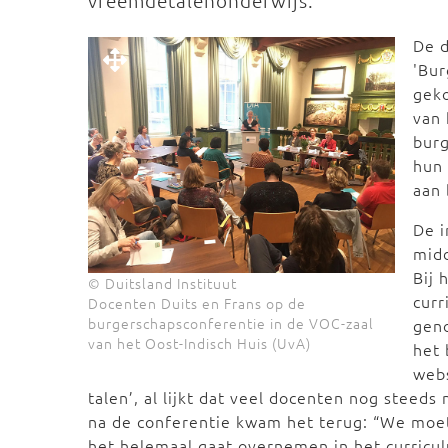
vreemdetalenonderwijs.
De d
'Bur
geko
van 
bur
hun 
aan 
De i
midd
Bij 
© Duitsland Instituut
curr
Docenten Duits en Frans op de
burgerschapsconferentie in de VOC-zaal
geno
van het Oost-Indisch Huis (UvA)
het 
web
talen’, al lijkt dat veel docenten nog steed
na de conferentie kwam het terug: “We moe
het helemaal gaat overnemen in het curricu