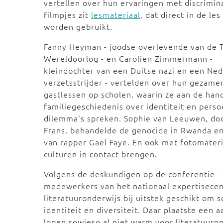
vertellen over hun ervaringen met discrimina
filmpjes zit
lesmateriaal
, dat direct in de les
worden gebruikt.
Fanny Heyman - joodse overlevende van de
Wereldoorlog - en Carolien Zimmermann -
kleindochter van een Duitse nazi en een Ne
verzetsstrijder - vertelden over hun gezamen
gastlessen op scholen, waarin ze aan de han
familiegeschiedenis over identiteit en perso
dilemma's spreken. Sophie van Leeuwen, do
Frans, behandelde de genocide in Rwanda en
van rapper Gael Faye. En ook met fotomateri
culturen in contact brengen.
Volgens de deskundigen op de conferentie -
medewerkers van het nationaal expertisecen
literatuuronderwijs bij uitstek geschikt om 
identiteit en diversiteit. Daar plaatste een 
lopen sowieso al niet warm voor literatuuro