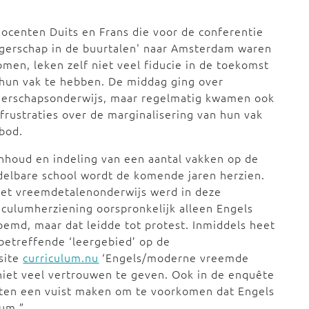
ocenten Duits en Frans die voor de conferentie
gerschap in de buurtalen' naar Amsterdam waren
men, leken zelf niet veel fiducie in de toekomst
hun vak te hebben. De middag ging over
gerschapsonderwijs, maar regelmatig kwamen ook
frustraties over de marginalisering van hun vak
bod.
nhoud en indeling van een aantal vakken op de
elbare school wordt de komende jaren herzien.
het vreemdetalenonderwijs werd in deze
iculumherziening oorspronkelijk alleen Engels
emd, maar dat leidde tot protest. Inmiddels heet
betreffende ‘leergebied’ op de
site
curriculum.nu
‘Engels/moderne vreemde
s niet veel vertrouwen te geven. Ook in de enquête
ten een vuist maken om te voorkomen dat Engels
lum.”