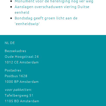
Monument voor de hereniging nog ver weg
Aanslagen overschaduwen viering Duitse
eenheid
Bondsdag geeft groen licht aan de
'eenheidswip'
NL
DE
Bezoekadres
Oude Hoogstraat 24
1012 CE Amsterdam
Postadres
Postbus 1628
1000 BP Amsterdam
voor pakketten:
Tafelbergweg 51
1105 BD Amsterdam