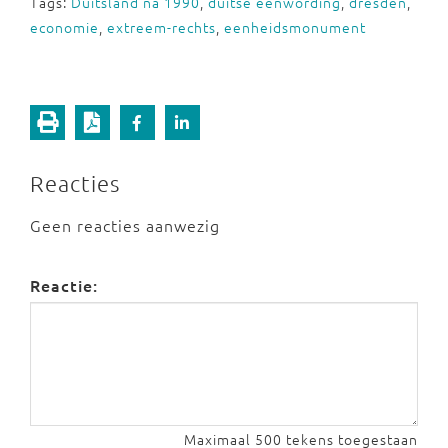
Tags:
Duitsland na 1990
,
duitse eenwording
,
dresden
,
economie
,
extreem-rechts
,
eenheidsmonument
Reacties
Geen reacties aanwezig
Reactie:
Maximaal 500 tekens toegestaan