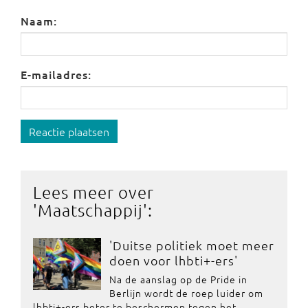
Naam:
E-mailadres:
Reactie plaatsen
Lees meer over
'
Maatschappij
':
'Duitse politiek moet meer
doen voor lhbti+-ers'
Na de aanslag op de Pride in
Berlijn wordt de roep luider om
lhbti+-ers beter te beschermen tegen het