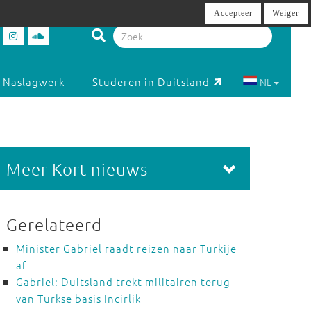
Accepteer
Weiger
Naslagwerk
Studeren in Duitsland
NL
Meer Kort nieuws
Gerelateerd
Minister Gabriel raadt reizen naar Turkije
af
Gabriel: Duitsland trekt militairen terug
van Turkse basis Incirlik