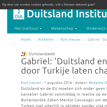
Op deze site worden cookies gebruikt, wilt u hiermee akkoord gaan?
Het instituut
Wetenschap
Onderwijs 
Home
Artikelen
Kort nieuws
Gabriel: 'D
Duitslandweb
Gabriel: 'Duitsland e
door Turkije laten ch
Kort nieuws
- 1 augustus 2016 - Auteur:
Redactie 
Duitsland en de EU moeten zich onder geen b
kanselier Gabriel vanmiddag in reactie op
ee
Buitenlandse Zaken Mevlüt Cavusoglu om de 
Turken niet uiterlijk in oktober zonder visa 