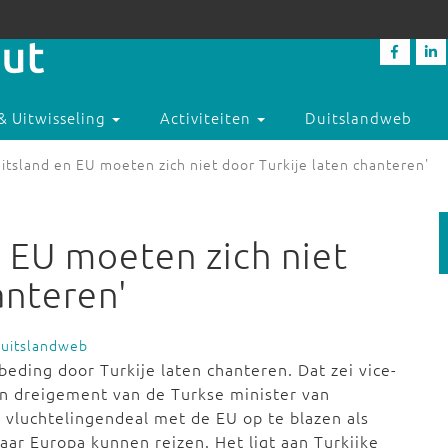
& Uitwisseling
Activiteiten
Duitslandweb
uitsland en EU moeten zich niet door Turkije laten chanteren'
n EU moeten zich niet
anteren'
Duitslandweb
eding door Turkije laten chanteren. Dat zei vice-
n dreigement van de Turkse minister van
vluchtelingendeal met de EU op te blazen als
naar Europa kunnen reizen. Het ligt aan Turkijke