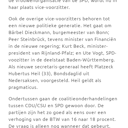
de vrouwenorganisatie van de SPD, wordt nu in
haar plaats vice-voorzitter.
Ook de overige vice-voorzitters behoren tot
een nieuwe politieke generatie. Het gaat om
Bärbel Dieckmann, burgemeester van Bonn;
Peer Steinbrück, tevens minister van Financiën
in de nieuwe regering; Kurt Beck, minister-
president van Rijnland-Pfalz; en Ute Vogt, SPD-
voozitter in de deelstaat Baden-Württemberg.
Als nieuwe secretaris-generaal heeft Platzeck
Hubertus Heil (33), Bondsdaglid uit
Nedersaksen, voorgesteld. Heil geldt als
pragmaticus.
Ondertussen gaan de coalitieonderhandelingen
tussen CDU/CSU en SPD gewoon door. De
partijen zijn het zo goed als eens over een
verhoging van de BTW van 16 naar 18 procent.
De vraag is alleen nog wanneer dat gebeurt.