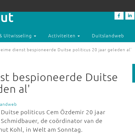
& Uitwisseling
Activiteiten
Duitslandweb
eime dienst bespioneerde Duitse politicus 20 jaar geleden al'
st bespioneerde Duitse
den al'
slandweb
 Duitse politicus Cem Özdemir 20 jaar
d Schmidbauer, de coördinator van de
mut Kohl, in Welt am Sonntag.