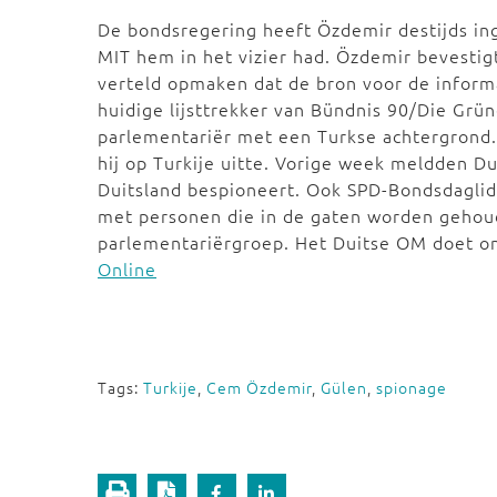
De bondsregering heeft Özdemir destijds ing
MIT hem in het vizier had. Özdemir bevestigt
verteld opmaken dat de bron voor de informa
huidige lijsttrekker van Bündnis 90/Die Grü
parlementariër met een Turkse achtergrond. 
hij op Turkije uitte. Vorige week meldden D
Duitsland bespioneert. Ook S
PD-Bondsdaglid
met personen die in de gaten worden gehou
parlementariërgroep.
Het Duitse OM doet o
Online
Tags:
Turkije
,
Cem Özdemir
,
Gülen
,
spionage