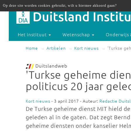
Op deze site worden cookies gebruikt, wilt u hiermee akkoord gaan?
Het instituut
Wetenschap
Onderwijs 
Home
Artikelen
Kort nieuws
'Turkse geh
Duitslandweb
'Turkse geheime dien
politicus 20 jaar gele
Kort nieuws
- 3 april 2017 - Auteur:
Redactie Duit
De Turkse geheime dienst MIT hield de
geleden al in de gaten. Dat zegt Bern
geheime diensten onder kanselier Hel