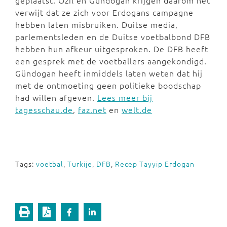
geplaatst.
Özil en Gündogan
krijgen daarom het
verwijt dat ze zich voor Erdogans campagne
hebben laten misbruiken. Duitse media,
parlementsleden en de Duitse voetbalbond DFB
hebben hun afkeur uitgesproken. De DFB heeft
een gesprek met de voetballers aangekondigd.
Gündogan heeft inmiddels laten weten dat hij
met de ontmoeting geen politieke boodschap
had willen afgeven.
Lees meer bij
tagesschau.de
,
faz.net
en
welt.de
Tags:
voetbal
,
Turkije
,
DFB
,
Recep Tayyip Erdogan