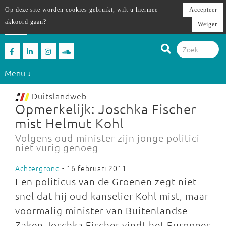
Op deze site worden cookies gebruikt, wilt u hiermee
Accepteer
akkoord gaan?
Weiger
Menu ↓
Duitslandweb
Opmerkelijk: Joschka Fischer
mist Helmut Kohl
Volgens oud-minister zijn jonge politici
niet vurig genoeg
Achtergrond
- 16 februari 2011
Een politicus van de Groenen zegt niet
snel dat hij oud-kanselier Kohl mist, maar
voormalig minister van Buitenlandse
Zaken Joschka Fischer vindt het Europees