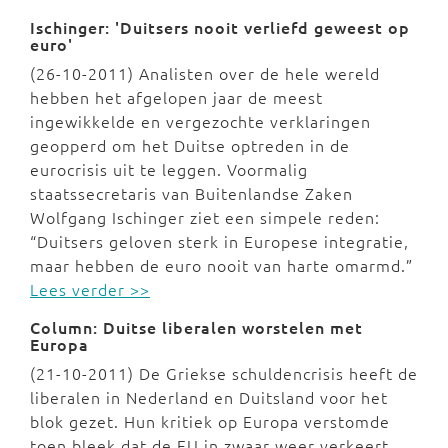
Ischinger: 'Duitsers nooit verliefd geweest op
euro'
(26-10-2011) Analisten over de hele wereld
hebben het afgelopen jaar de meest
ingewikkelde en vergezochte verklaringen
geopperd om het Duitse optreden in de
eurocrisis uit te leggen. Voormalig
staatssecretaris van Buitenlandse Zaken
Wolfgang Ischinger ziet een simpele reden:
“Duitsers geloven sterk in Europese integratie,
maar hebben de euro nooit van harte omarmd.”
Lees verder >>
Column: Duitse liberalen worstelen met
Europa
(21-10-2011) De Griekse schuldencrisis heeft de
liberalen in Nederland en Duitsland voor het
blok gezet. Hun kritiek op Europa verstomde
toen bleek dat de EU in zwaar weer verkeert.