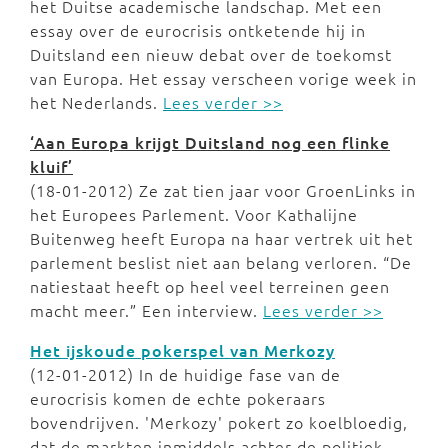
het Duitse academische landschap. Met een
essay over de eurocrisis ontketende hij in
Duitsland een nieuw debat over de toekomst
van Europa. Het essay verscheen vorige week in
het Nederlands.
Lees verder >>
‘Aan Europa krijgt Duitsland nog een flinke
kluif’
(18-01-2012) Ze zat tien jaar voor GroenLinks in
het Europees Parlement. Voor Kathalijne
Buitenweg heeft Europa na haar vertrek uit het
parlement beslist niet aan belang verloren. “De
natiestaat heeft op heel veel terreinen geen
macht meer.” Een interview.
Lees verder >>
Het ijskoude pokerspel van Merkozy
(12-01-2012) In de huidige fase van de
eurocrisis komen de echte pokeraars
bovendrijven. 'Merkozy' pokert zo koelbloedig,
dat de markten inmiddels achter de politiek