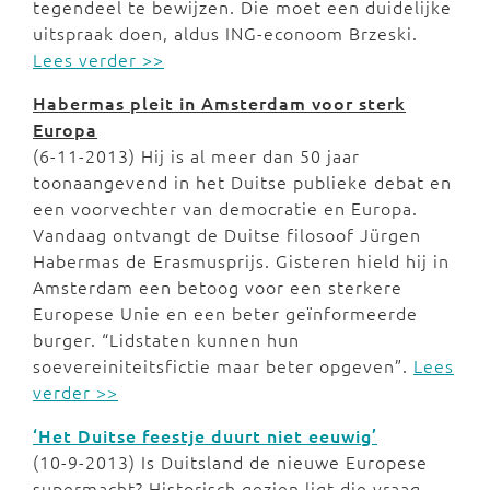
tegendeel te bewijzen. Die moet een duidelijke
uitspraak doen, aldus ING-econoom Brzeski.
Lees verder >>
Habermas pleit in Amsterdam voor sterk
Europa
(6-11-2013) Hij is al meer dan 50 jaar
toonaangevend in het Duitse publieke debat en
een voorvechter van democratie en Europa.
Vandaag ontvangt de Duitse filosoof Jürgen
Habermas de Erasmusprijs. Gisteren hield hij in
Amsterdam een betoog voor een sterkere
Europese Unie en een beter geïnformeerde
burger. “Lidstaten kunnen hun
soevereiniteitsfictie maar beter opgeven”.
Lees
verder >>
‘Het Duitse feestje duurt niet eeuwig’
(10-9-2013) Is Duitsland de nieuwe Europese
supermacht? Historisch gezien ligt die vraag