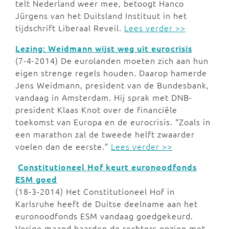
telt Nederland weer mee, betoogt Hanco
Jürgens van het Duitsland Instituut in het
tijdschrift Liberaal Reveil.
Lees verder >>
Lezing: Weidmann wijst weg uit eurocrisis
(7-4-2014) De eurolanden moeten zich aan hun
eigen strenge regels houden. Daarop hamerde
Jens Weidmann, president van de Bundesbank,
vandaag in Amsterdam. Hij sprak met DNB-
president Klaas Knot over de financiële
toekomst van Europa en de eurocrisis. “Zoals in
een marathon zal de tweede helft zwaarder
voelen dan de eerste.”
Lees verder >>
Constitutioneel Hof keurt euronoodfonds
ESM goed
(18-3-2014) Het Constitutioneel Hof in
Karlsruhe heeft de Duitse deelname aan het
euronoodfonds ESM vandaag goedgekeurd.
Vorige maand baarden de rechters opzien met