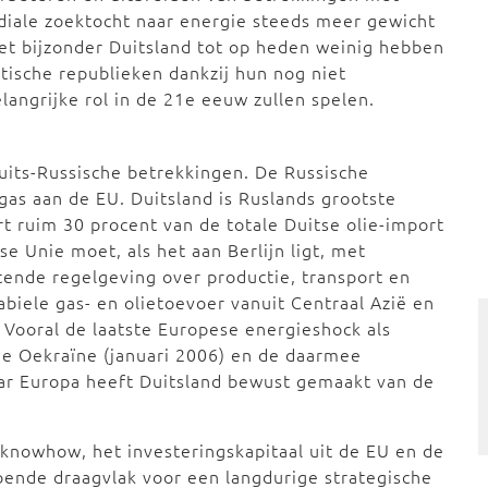
ndiale zoektocht naar energie steeds meer gewicht
het bijzonder Duitsland tot op heden weinig hebben
atische republieken dankzij hun nog niet
langrijke rol in de 21e eeuw zullen spelen.
Duits-Russische betrekkingen. De Russische
 gas aan de EU. Duitsland is Ruslands grootste
t ruim 30 procent van de totale Duitse olie-import
e Unie moet, als het aan Berlijn ligt, met
tende regelgeving over productie, transport en
abiele gas- en olietoevoer vanuit Centraal Azië en
 Vooral de laatste Europese energieshock als
de Oekraïne (januari 2006) en de daarmee
r Europa heeft Duitsland bewust gemaakt van de
knowhow, het investeringskapitaal uit de EU en de
oende draagvlak voor een langdurige strategische