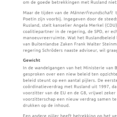
om de goede betrekkingen met Rusland niet 
Maar de tijden van de
Männerfreundschaft
t
Poetin zijn voorbij. Ingegeven door de ste
Rusland, stelt kanselier Angela Merkel (CDU
coalitiepartner in de regering, de SPD, er e
manoeuvreerruimte. Wat het Ruslandbeleid be
van Buitenlandse Zaken Frank Walter Steinm
regering Schröders naaste adviseur, wil gra
Gewicht
In de wandelgangen van het Ministerie van 
gesproken over een niew beleid ten opzicht
beleid steunt op een aantal pijlers. De eers
coördinatieverdrag met Rusland uit 1997, dat
voorzitter van de EU en de G8, vrijwel zeker 
voorzitterschap een nieuw verdrag samen te 
drukken op de inhoud.
Een andere pijler heeft betrekking op het v