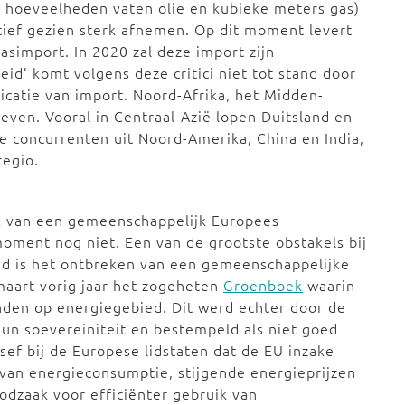
s: hoeveelheden vaten olie en kubieke meters gas)
atief gezien sterk afnemen. Op dit moment levert
asimport. In 2020 zal deze import zijn
eid’ komt volgens deze critici niet tot stand door
ficatie van import. Noord-Afrika, het Midden-
even. Vooral in Centraal-Azië lopen Duitsland en
e concurrenten uit Noord-Amerika, China en India,
regio.
 van een gemeenschappelijk Europees
moment nog niet. Een van de grootste obstakels bij
id is het ontbreken van een gemeenschappelijke
maart vorig jaar het zogeheten
Groenboek
waarin
nden op energiegebied. Dit werd echter door de
hun soevereiniteit en bestempeld als niet goed
sef bij de Europese lidstaten dat de EU inzake
an energieconsumptie, stijgende energieprijzen
odzaak voor efficiënter gebruik van