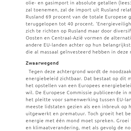
olie- en gasimport in absolute getallen (lee
zal toenemen, zal de import uit Rusland rel
Rusland 69 procent van de totale Europese g
teruggelopen tot 40 procent. ‘Energieveiligh
zich te richten op Rusland maar door diversi
Oosten en Centraal-Azië vormen de alternati
andere EU-landen achter op hun belangrijkst
die al massaal geïnvesteerd hebben in deze 
Zwaarwegend
Tegen deze achtergrond wordt de noodzaak
energiebeleid zichtbaar. Dat bestaat op dit 
het opstellen van een Europees energiebele
wil. De Europese Commissie publiceerde in 
het pleitte voor samenwerking tussen EU-la
meeste lidstaten gezien als een inbreuk op 
uitgewerkt en prematuur. Toch groeit het be
energie met één mond moet spreken. Groei v
en klimaatverandering, met als gevolg de no