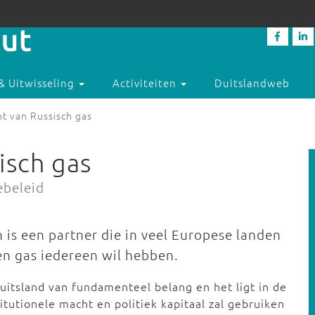
& Uitwisseling
Activiteiten
Duitslandweb
t van Russisch gas
isch gas
ebeleid
 is een partner die in veel Europese landen
n gas iedereen wil hebben.
itsland van fundamenteel belang en het ligt in de
titutionele macht en politiek kapitaal zal gebruiken