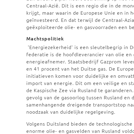
Centraal-Azië. Dit is een regio die in de mo
krijgt, maar waarin de Europese Unie en in 
geïnvesteerd. En dat terwijl de Centraal-Azi
geëxploiteerde olie- en gasvoorraden een be
Machtspolitiek
'Energiezekerheid' is een sleutelbegrip in 
federatie is de hoofdleverancier van olie en
energieafnemer. Staatsbedrijf Gazprom lever
en 41 procent van het Duitse gas. De Europes
initiatieven komen voor duidelijke en omvat
import van energie. Dit om een veilige en st
de Kaspische Zee via Rusland te garanderen.
gevolg van de gasoorlog tussen Rusland en 
samenhangende dreigende transportstop naa
noodzaak van duidelijke regelgeving.
Volgens Duitsland bieden de technologische 
enorme olie- en gasvelden van Rusland vold