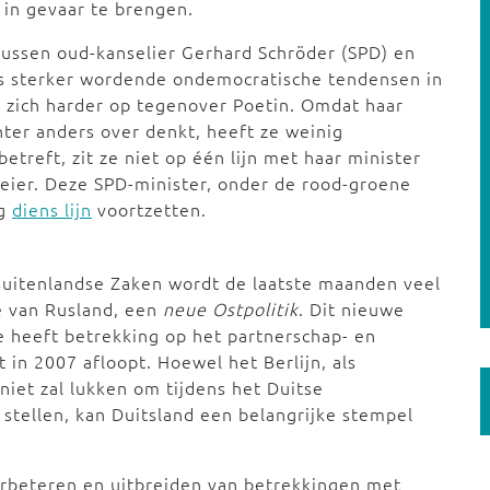
in gevaar te brengen.
ussen oud-kanselier Gerhard Schröder (SPD) en
eds sterker wordende ondemocratische tendensen in
) zich harder op tegenover Poetin. Omdat haar
chter anders over denkt, heeft ze weinig
treft, zit ze niet op één lijn met haar minister
eier. Deze SPD-minister, onder de rood-groene
ag
diens lijn
voortzetten.
Buitenlandse Zaken wordt de laatste maanden veel
e van Rusland, een
neue Ostpolitik
. Dit nieuwe
te heeft betrekking op het partnerschap- en
 in 2007 afloopt. Hoewel het Berlijn, als
niet zal lukken om tijdens het Duitse
stellen, kan Duitsland een belangrijke stempel
erbeteren en uitbreiden van betrekkingen met