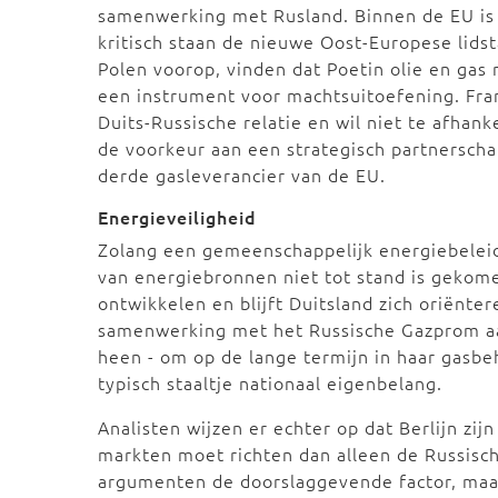
samenwerking met Rusland. Binnen de EU is 
kritisch staan de nieuwe Oost-Europese lidst
Polen voorop, vinden dat Poetin olie en gas 
een instrument voor machtsuitoefening. Fran
Duits-Russische relatie en wil niet te afhanke
de voorkeur aan een strategisch partnersch
derde gasleverancier van de EU.
Energieveiligheid
Zolang een gemeenschappelijk energiebeleid
van energiebronnen niet tot stand is gekomen
ontwikkelen en blijft Duitsland zich oriënter
samenwerking met het Russische Gazprom aa
heen - om op de lange termijn in haar gasbeh
typisch staaltje nationaal eigenbelang.
Analisten wijzen er echter op dat Berlijn zi
markten moet richten dan alleen de Russische
argumenten de doorslaggevende factor, maar