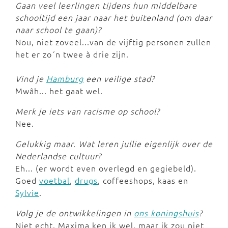
Gaan veel leerlingen tijdens hun middelbare
schooltijd een jaar naar het buitenland (om daar
naar school te gaan)?
Nou, niet zoveel...van de vijftig personen zullen
het er zo´n twee à drie zijn.
Vind je
Hamburg
een veilige stad?
Mwâh... het gaat wel.
Merk je iets van racisme op school?
Nee.
G
elukkig maar. Wat leren jullie eigenlijk over de
Nederlandse cultuur?
Eh... (er wordt even overlegd en gegiebeld).
Goed
voetbal
,
drugs
, coffeeshops, kaas en
Sylvie
.
Volg je de ontwikkelingen in
ons koningshuis
?
Niet echt. Maxima ken ik wel, maar ik zou niet