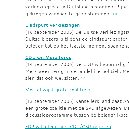
verkiezingsdag in Duitsland begonnen. Bijn
gekregen vandaag te gaan stemmen.
>>
Eindspurt verkiezingen
(16 september 2005) De Duitse verkiezingsstr
Duitse kiezers is tijdens de eindspurt groter
beloven tot op het laatste moment spannend
CDU wil Merz terug
(14 september 2005) De CDU wil voormalig fr
Merz weer terug in de landelijke politiek. M
zien dat ook wel zitten.
>>
Merkel wijst grote coalitie af
(13 september 2005) Kanselierskandidaat A
een grote coalitie met de SPD afgewezen. Da
discussieprogramma tussen de belangrijkste 
FDP wil alleen met CDU/CSU regeren