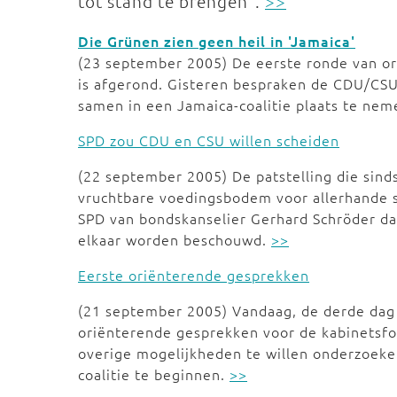
tot stand te brengen”.
>>
Die Grünen zien geen heil in 'Jamaica'
(23 september 2005) De eerste ronde van o
is afgerond. Gisteren bespraken de CDU/CS
samen in een Jamaica-coalitie plaats te ne
SPD zou CDU en CSU willen scheiden
(22 september 2005) De patstelling die sind
vruchtbare voedingsbodem voor allerhande s
SPD van bondskanselier Gerhard Schröder da
elkaar worden beschouwd.
>>
Eerste oriënterende gesprekken
(21 september 2005) Vandaag, de derde dag 
oriënterende gesprekken voor de kabinetsfo
overige mogelijkheden te willen onderzoeke
coalitie te beginnen.
>>