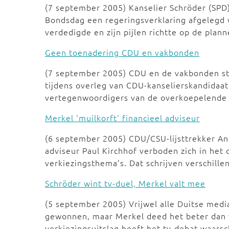
(7 september 2005) Kanselier Schröder (SPD)
Bondsdag een regeringsverklaring afgelegd w
verdedigde en zijn pijlen richtte op de pla
Geen toenadering CDU en vakbonden
(7 september 2005) CDU en de vakbonden staa
tijdens overleg van CDU-kanselierskandidaa
vertegenwoordigers van de overkoepelende
Merkel 'muilkorft' financieel adviseur
(6 september 2005) CDU/CSU-lijsttrekker Ang
adviseur Paul Kirchhof verboden zich in het
verkiezingsthema’s. Dat schrijven verschill
Schröder wint tv-duel, Merkel valt mee
(5 september 2005) Vrijwel alle Duitse media
gewonnen, maar Merkel deed het beter dan 
verkiezingsuitslag heeft het tv-debat waarsc