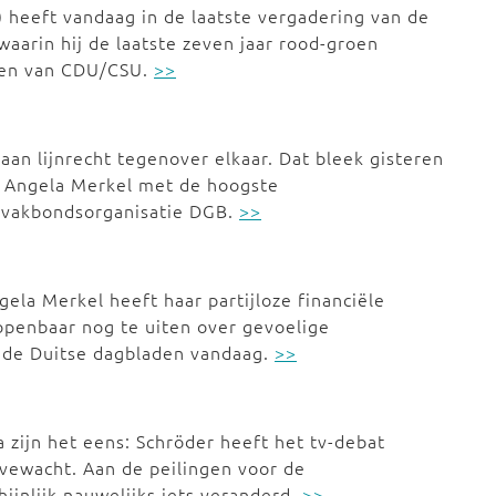
 heeft vandaag in de laatste vergadering van de
aarin hij de laatste zeven jaar rood-groen
nnen van CDU/CSU.
>>
n lijnrecht tegenover elkaar. Dat bleek gisteren
t Angela Merkel met de hoogste
 vakbondsorganisatie DGB.
>>
ela Merkel heeft haar partijloze financiële
 openbaar nog te uiten over gevoelige
ende Duitse dagbladen vandaag.
>>
 zijn het eens: Schröder heeft het tv-debat
vewacht. Aan de peilingen voor de
hijnlijk nauwelijks iets veranderd.
>>