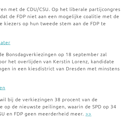
ren met de CDU/CSU. Op het liberale partijcongres
 dat de FDP niet aan een mogelijke coalitie met de
de kiezers op hun tweede stem aan de FDP te
later
 de Bonsdagverkiezingen op 18 september zal
or het overlijden van Kerstin Lorenz, kandidate
ngen in een kiesdistrict van Dresden met minstens
len
il bij de verkiezingen 38 procent van de
ie op de nieuwste peilingen, waarin de SPD op 34
CSU en FDP geen meerderheid meer.
>>