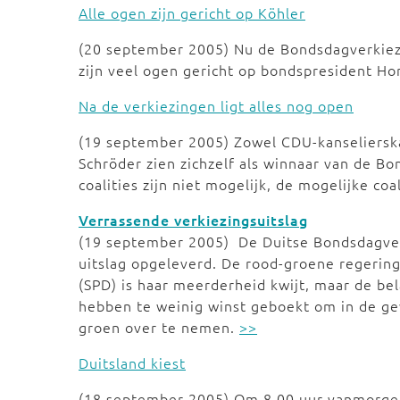
Alle ogen zijn gericht op Köhler
(20 september 2005) Nu de Bondsdagverkiezin
zijn veel ogen gericht op bondspresident Ho
Na de verkiezingen ligt alles nog open
(19 september 2005) Zowel CDU-kanselierska
Schröder zien zichzelf als winnaar van de B
coalities zijn niet mogelijk, de mogelijke co
Verrassende verkiezingsuitslag
(19 september 2005) De Duitse Bondsdagve
uitslag opgeleverd. De rood-groene regering
(SPD) is haar meerderheid kwijt, maar de be
hebben te weinig winst geboekt om in de gew
groen over te nemen.
>>
Duitsland kiest
(18 september 2005) Om 8.00 uur vanmorgen