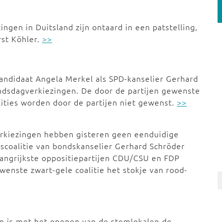
gen in Duitsland zijn ontaard in een patstelling,
rst Köhler.
>>
ndidaat Angela Merkel als SPD-kanselier Gerhard
ondsdagverkiezingen. De door de partijen gewenste
alities worden door de partijen niet gewenst.
>>
rkiezingen hebben gisteren geen eenduidige
scoalitie van bondskanselier Gerhard Schröder
langrijkste oppositiepartijen CDU/CSU en FDP
enste zwart-gele coalitie het stokje van rood-
 is met het openen van de stemlokalen de