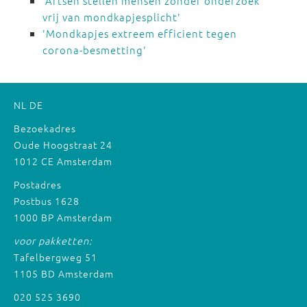
'Artsen stellen mensen zonder onderzoek
vrij van mondkapjesplicht'
'Mondkapjes extreem efficient tegen
corona-besmetting'
NL
DE
Bezoekadres
Oude Hoogstraat 24
1012 CE Amsterdam
Postadres
Postbus 1628
1000 BP Amsterdam
voor pakketten:
Tafelbergweg 51
1105 BD Amsterdam
020 525 3690