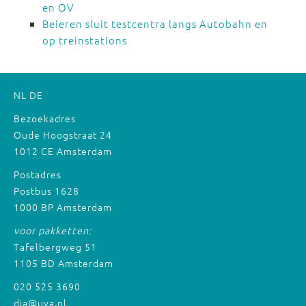
en OV
Beieren sluit testcentra langs Autobahn en
op treinstations
NL
DE
Bezoekadres
Oude Hoogstraat 24
1012 CE Amsterdam
Postadres
Postbus 1628
1000 BP Amsterdam
voor pakketten:
Tafelbergweg 51
1105 BD Amsterdam
020 525 3690
dia@uva.nl