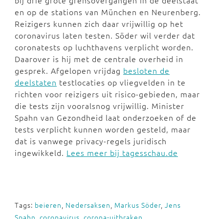
bij drie grote grensovergangen in de deelstaat
en op de stations van München en Neurenberg.
Reizigers kunnen zich daar vrijwillig op het
coronavirus laten testen. Söder wil verder dat
coronatests op luchthavens verplicht worden.
Daarover is hij met de centrale overheid in
gesprek. Afgelopen vrijdag
besloten de
deelstaten
testlocaties op vliegvelden in te
richten voor reizigers uit risico-gebieden, maar
die tests zijn vooralsnog vrijwillig. Minister
Spahn van Gezondheid laat onderzoeken of de
tests verplicht kunnen worden gesteld, maar
dat is vanwege privacy-regels juridisch
ingewikkeld.
Lees meer bij tagesschau.de
Tags:
beieren
,
Nedersaksen
,
Markus Söder
,
Jens
Spahn
,
coronavirus
,
corona-uitbraken