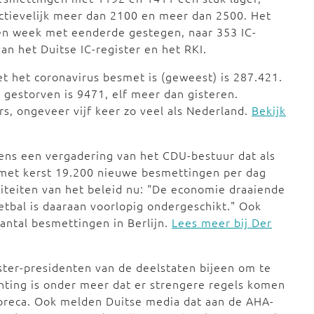
ectievelijk meer dan 2100 en meer dan 2500. Het
 een week met eenderde gestegen, naar 353 IC-
an het Duitse IC-register en het RKI.
et het coronavirus besmet is (geweest) is 287.421.
 gestorven is 9471, elf meer dan gisteren.
s, ongeveer vijf keer zo veel als Nederland.
Bekijk
ns een vergadering van het CDU-bestuur dat als
d met kerst 19.200 nieuwe besmettingen per dag
riteiten van het beleid nu: "De economie draaiende
tbal is daaraan voorlopig ondergeschikt." Ook
aantal besmettingen in Berlijn.
Lees meer bij Der
ter-presidenten van de deelstaten bijeen om te
ting is onder meer dat er strengere regels komen
horeca. Ook melden Duitse media dat aan de AHA-