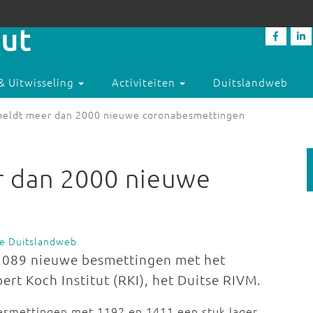
& Uitwisseling
Activiteiten
Duitslandweb
meldt meer dan 2000 nieuwe coronabesmettingen
r dan 2000 nieuwe
ie Duitslandweb
r 2089 nieuwe besmettingen met het
rt Koch Institut (RKI), het Duitse RIVM.
esmettingen met 1192 en 1411 een stuk lager,