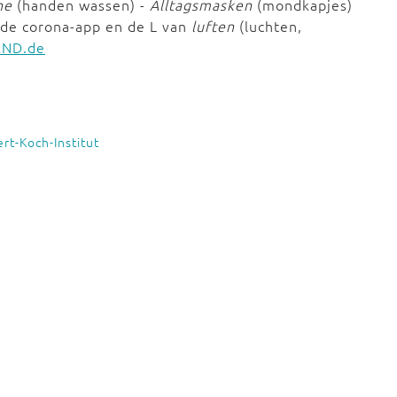
ne
(handen wassen) -
Alltagsmasken
(mondkapjes)
 de corona-app en de L van
luften
(luchten,
RND.de
rt-Koch-Institut