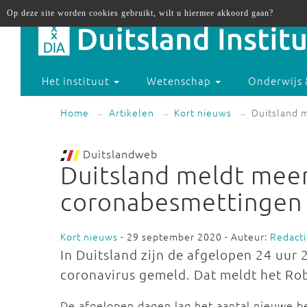
Op deze site worden cookies gebruikt, wilt u hiermee akkoord gaan?
Het instituut
Wetenschap
Onderwijs 
Home
Artikelen
Kort nieuws
Duitsland 
Duitslandweb
Duitsland meldt mee
coronabesmettingen
Kort nieuws
- 29 september 2020 - Auteur:
Redact
In Duitsland zijn de afgelopen 24 uu
coronavirus gemeld. Dat meldt het Robe
De afgelopen dagen lag het aantal nieuwe b