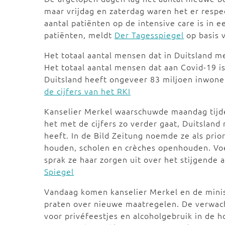
maar vrijdag en zaterdag waren het er resp
aantal patiënten op de intensive care is in
patiënten, meldt
Der Tagesspiegel
op basis v
Het totaal aantal mensen dat in Duitsland m
Het totaal aantal mensen dat aan Covid-19 is
Duitsland heeft ongeveer 83 miljoen inwoner
de cijfers van het RKI
Kanselier Merkel waarschuwde maandag tijde
het met de cijfers zo verder gaat, Duitslan
heeft. In de Bild Zeitung noemde ze als prio
houden, scholen en crèches openhouden. Voe
sprak ze haar zorgen uit over het stijgende 
Spiegel
Vandaag komen kanselier Merkel en de minis
praten over nieuwe maatregelen. De verwach
voor privéfeestjes en alcoholgebruik in de 