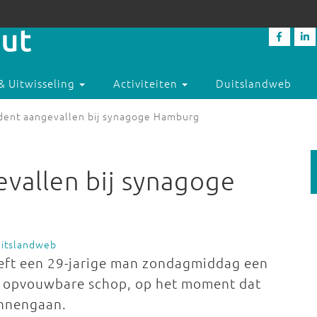
& Uitwisseling
Activiteiten
Duitslandweb
dent aangevallen bij synagoge Hamburg
vallen bij synagoge
uitslandweb
eeft een 29-jarige man zondagmiddag een
n opvouwbare schop, op het moment dat
innengaan.