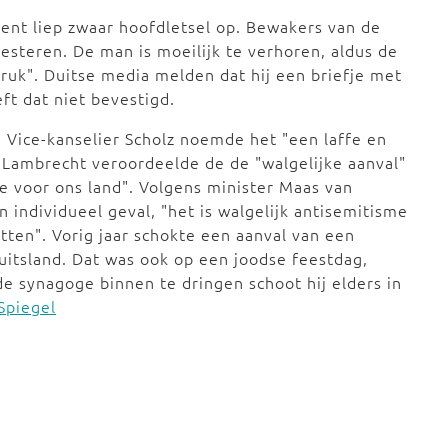
dent liep zwaar hoofdletsel op. Bewakers van de
steren. De man is moeilijk te verhoren, aldus de
druk". Duitse media melden dat hij een briefje met
eft dat niet bevestigd.
. Vice-kanselier Scholz noemde het "een laffe en
e Lambrecht veroordeelde de de "walgelijke aanval"
 voor ons land". Volgens minister Maas van
 individueel geval, "het is walgelijk antisemitisme
ten". Vorig jaar schokte een aanval van een
itsland. Dat was ook op een joodse feestdag,
e synagoge binnen te dringen schoot hij elders in
Spiegel