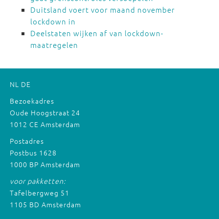
Duitsland voert voor maand november
lockdown in
Deelstaten wijken af van lockdown-
maatregelen
NL
DE
Bezoekadres
Oude Hoogstraat 24
1012 CE Amsterdam
Postadres
Postbus 1628
1000 BP Amsterdam
voor pakketten:
Tafelbergweg 51
1105 BD Amsterdam