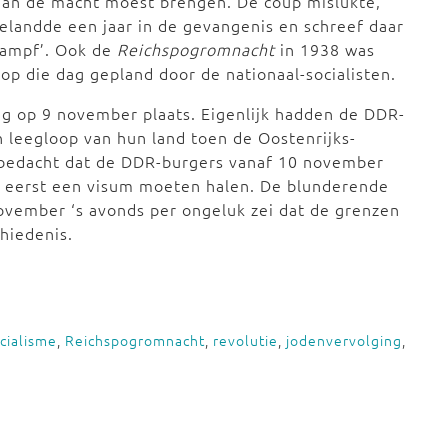
aan de macht moest brengen. De coup mislukte,
belandde een jaar in de gevangenis en schreef daar
Kampf’. Ook de
Reichspogromnacht
in 1938 was
op die dag gepland door de nationaal-socialisten.
ig op 9 november plaats. Eigenlijk hadden de DDR-
 leegloop van hun land toen de Oostenrijks-
 bedacht dat de DDR-burgers vanaf 10 november
n eerst een visum moeten halen. De blunderende
vember ‘s avonds per ongeluk zei dat de grenzen
hiedenis.
cialisme
,
Reichspogromnacht
,
revolutie
,
jodenvervolging
,