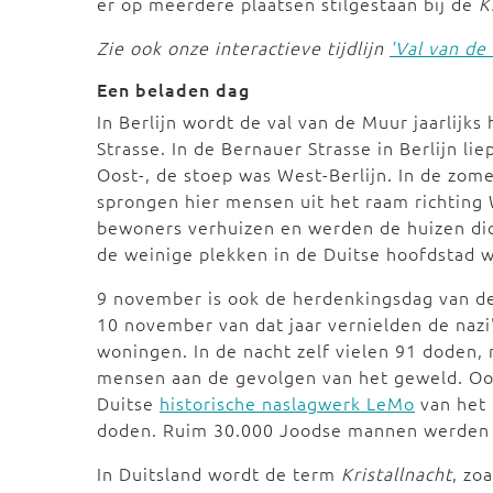
er op meerdere plaatsen stilgestaan bij de
K
Zie ook onze interactieve tijdlijn
'Val van de
Een beladen dag
In Berlijn wordt de val van de Muur jaarlij
Strasse. In de Bernauer Strasse in Berlijn li
Oost-, de stoep was West-Berlijn. In de zom
sprongen hier mensen uit het raam richting
bewoners verhuizen en werden de huizen dic
de weinige plekken in de Duitse hoofdstad
9 november is ook de herdenkingsdag van 
10 november van dat jaar vernielden de nazi
woningen. In de nacht zelf vielen 91 doden,
mensen aan de gevolgen van het geweld. Oo
Duitse
historische naslagwerk LeMo
van het 
doden. Ruim 30.000 Joodse mannen werden 
In Duitsland wordt de term
Kristallnacht
, zo