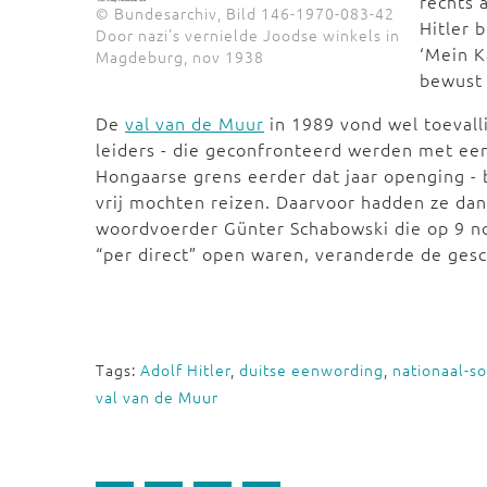
rechts 
© Bundesarchiv, Bild 146-1970-083-42
Hitler 
Door nazi's vernielde Joodse winkels in
‘Mein 
Magdeburg, nov 1938
bewust 
De
val van de Muur
in 1989 vond wel toevall
leiders - die geconfronteerd werden met een
Hongaarse grens eerder dat jaar openging -
vrij mochten reizen. Daarvoor hadden ze da
woordvoerder Günter Schabowski die op 9 no
“per direct” open waren, veranderde de gesc
Tags:
Adolf Hitler
,
duitse eenwording
,
nationaal-so
val van de Muur