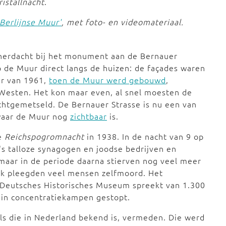
ristallnacht
.
 Berlijnse Muur'
, met foto- en videomateriaal.
ks herdacht bij het monument aan de Bernauer
ep de Muur direct langs de huizen: de façades waren
er van 1961,
toen de Muur werd gebouwd
,
 Westen. Het kon maar even, al snel moesten de
htgemetseld. De Bernauer Strasse is nu een van
 waar de Muur nog
zichtbaar
is.
de
Reichspogromnacht
in 1938. In de nacht van 9 op
's talloze synagogen en joodse bedrijven en
 maar in de periode daarna stierven nog veel meer
k pleegden veel mensen zelfmoord. Het
Deutsches Historisches Museum spreekt van 1.300
in concentratiekampen gestopt.
als die in Nederland bekend is, vermeden. Die werd