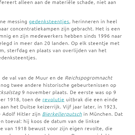
efereert alleen aan de materiële schade, niet aan
leine messing
gedenksteentjes
, herinneren in heel
naar concentratiekampen zijn gebracht. Het is een
emnig en zijn medewerkers hebben sinds 1996 naar
legd in meer dan 20 landen. Op elk steentje met
, sterfdag en plaats van overlijden van het
edenksteentjes.
 de val van de Muur en de
Reichspogromnacht
nog twee andere historische gebeurtenissen op
cksalstag
9 november plaats. De eerste was op 9
er 1918, toen de
revolutie
uitbrak die een einde
an het Duitse keizerrijk. Vijf jaar later, in 1923,
 Adolf Hitler zijn
Bierkellerputsch
in München. Dat
n toeval: hij koos de datum van de linkse
ie van 1918 bewust voor zijn eigen revolte, die