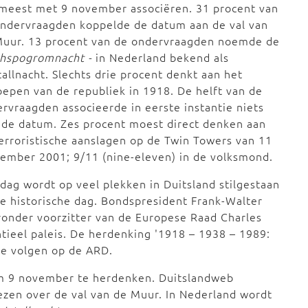
meest met 9 november associëren. 31 procent van
ondervraagden koppelde de datum aan de val van
Muur. 13 procent van de ondervraagden noemde de
chspogromnacht -
in Nederland bekend als
tallnacht. Slechts drie procent denkt aan het
oepen van de republiek in 1918. De helft van de
rvraagden associeerde in eerste instantie niets
de datum. Zes procent moest direct denken aan
erroristische aanslagen op de Twin Towers van 11
ember 2001; 9/11 (nine-eleven) in de volksmond.
dag wordt op veel plekken in Duitsland stilgestaan
de historische dag. Bondspresident Frank-Walter
onder voorzitter van de Europese Raad Charles
entieel paleis. De herdenking '1918 – 1938 – 1989:
te volgen op de ARD.
 om 9 november te herdenken. Duitslandweb
ezen over de val van de Muur. In Nederland wordt