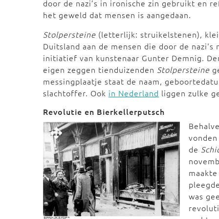
door de nazi’s in ironische zin gebruikt en r
het geweld dat mensen is aangedaan.
Stolpersteine
(letterlijk: struikelstenen), k
Duitsland aan de mensen die door de nazi's 
initiatief van kunstenaar Gunter Demnig. D
eigen zeggen tienduizenden
Stolpersteine
ge
messingplaatje staat de naam, geboortedatum
slachtoffer. Ook
in Nederland
liggen zulke g
Revolutie en Bierkellerputsch
Behalve
vonden 
de
Schi
novemb
maakte a
pleegde
was gee
revolut