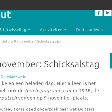
& Uitwisseling
Activiteiten
Duitslandweb
e datum 9 november: Schicksalstag
november: Schicksalstag
 Duitslandweb
jke en een beladen dag. Niet alleen is het
iel, ook de
Reichspogromnacht
in 1938, de
erputsch
vonden op 9 november plaats.
bureau Forsa deed onderzoek naar wat Duitsers