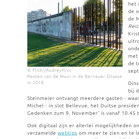
het 
de 
de 
Rei
Kris
uitr
onde
met 
de t
© Flickr/AudreyH/cc
sept
Resten van de Muur in de Bernauer Strasse
in 2018
Dins
bij 
Steinmeier ontvangt meerdere gasten - waar
Michel - in slot Bellevue, het Duitse presid
Gedenken zum 9. November' is vanaf 10.45 
Ook digitaal zijn er allerlei mogelijkheden
verzamelde
webtips
om meer te zien en te l