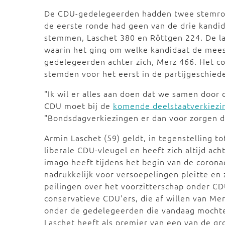
De CDU-gedelegeerden hadden twee stemrond
de eerste ronde had geen van de drie kand
stemmen, Laschet 380 en Röttgen 224. De la
waarin het ging om welke kandidaat de mee
gedelegeerden achter zich, Merz 466. Het c
stemden voor het eerst in de partijgeschiede
"Ik wil er alles aan doen dat we samen door d
CDU moet bij de
komende deelstaatverkiezi
"Bondsdagverkiezingen er dan voor zorgen d
Armin Laschet (59) geldt, in tegenstelling to
liberale CDU-vleugel en heeft zich altijd ach
imago heeft tijdens het begin van de coronac
nadrukkelijk voor versoepelingen pleitte en 
peilingen over het voorzitterschap onder CD
conservatieve CDU'ers, die af willen van Me
onder de gedelegeerden die vandaag mochten
Laschet heeft als premier van een van de gro