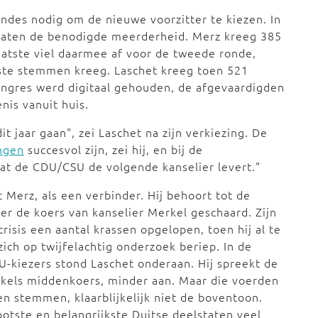
es nodig om de nieuwe voorzitter te kiezen. In
idaten de benodigde meerderheid. Merz kreeg 385
atste viel daarmee af voor de tweede ronde,
ste stemmen kreeg. Laschet kreeg toen 521
ongres werd digitaal gehouden, de afgevaardigden
nis vanuit huis.
it jaar gaan", zei Laschet na zijn verkiezing. De
ngen
succesvol zijn, zei hij, en bij de
at de CDU/CSU de volgende kanselier levert."
t Merz, als een verbinder. Hij behoort tot de
ter de koers van kanselier Merkel geschaard. Zijn
risis een aantal krassen opgelopen, toen hij al te
zich op twijfelachtig onderzoek beriep. In de
U-kiezers stond Laschet onderaan. Hij spreekt de
rkels middenkoers, minder aan. Maar die voerden
 stemmen, klaarblijkelijk niet de boventoon.
otste en belangrijkste Duitse deelstaten veel