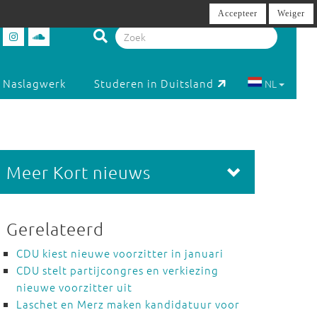
Accepteer
Weiger
Naslagwerk
Studeren in Duitsland
NL
Meer Kort nieuws
Gerelateerd
CDU kiest nieuwe voorzitter in januari
CDU stelt partijcongres en verkiezing
nieuwe voorzitter uit
Laschet en Merz maken kandidatuur voor