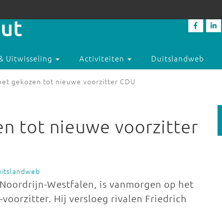
& Uitwisseling
Activiteiten
Duitslandweb
het gekozen tot nieuwe voorzitter CDU
n tot nieuwe voorzitter
uitslandweb
 Noordrijn-Westfalen, is vanmorgen op het
oorzitter. Hij versloeg rivalen Friedrich