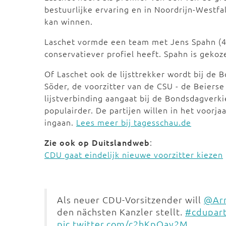
bestuurlijke ervaring en in Noordrijn-Westfal
kan winnen.
Laschet vormde een team met Jens Spahn (40
conservatiever profiel heeft. Spahn is gekoze
Of Laschet ook de lijsttrekker wordt bij de 
Söder, de voorzitter van de CSU - de Beierse
lijstverbinding aangaat bij de Bondsdagverki
populairder. De partijen willen in het voorja
ingaan.
Lees meer bij tagesschau.de
Zie ook op Duitslandweb
:
CDU gaat eindelijk nieuwe voorzitter kiezen
Als neuer CDU-Vorsitzender will
@Arm
den nächsten Kanzler stellt.
#cdupart
pic.twitter.com/c2hKpOay2M