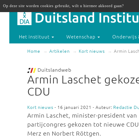
Op deze site worden cookies gebruikt, wilt u hiermee akkoord gaan?
Het instituut
Wetenschap
Onderwijs 
Home
Artikelen
Kort nieuws
Armin Lasc
Duitslandweb
Armin Laschet gekoze
CDU
Kort nieuws
- 16 januari 2021 - Auteur:
Redactie D
Armin Laschet, minister-president van
partijcongres gekozen tot nieuwe CDU-v
Merz en Norbert Röttgen.