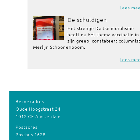
Lees me
De schuldigen
Het strenge Duitse moralisme
heeft nu het thema vaccinatie in
zijn greep, constateert columnis
Merlijn Schoonenboom.
Lees me
Bezoekadres
Oude Hoogstraat 24
1012 CE Amsterdam
Postadres
Postbus 1628