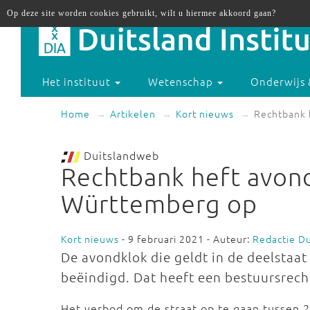
Op deze site worden cookies gebruikt, wilt u hiermee akkoord gaan?
Het instituut
Wetenschap
Onderwijs 
Home
Artikelen
Kort nieuws
Rechtbank 
Duitslandweb
Rechtbank heft avond
Württemberg op
Kort nieuws
- 9 februari 2021 - Auteur:
Redactie D
De avondklok die geldt in de deelsta
beëindigd. Dat heeft een bestuursre
Het verbod om de straat op te gaan tussen 2