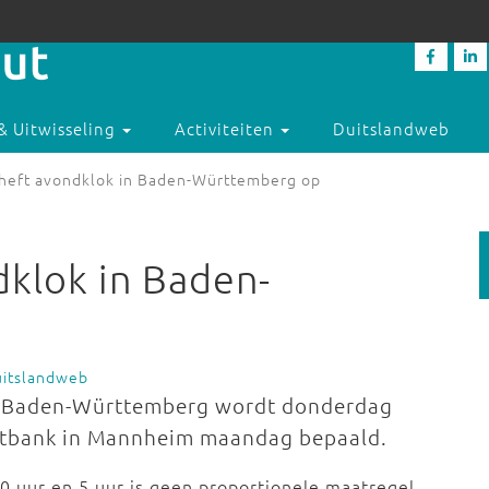
& Uitwisseling
Activiteiten
Duitslandweb
heft avondklok in Baden-Württemberg op
klok in Baden-
uitslandweb
at Baden-Württemberg wordt donderdag
chtbank in Mannheim maandag bepaald.
0 uur en 5 uur is geen proportionele maatregel