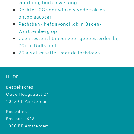
voorlopig buiten werking
Rechter: 2G voor winkels Nedersaksen
ontoelaatbaar
Rechtbank heft avondklok in Baden-
Württemberg op
Geen testplicht meer voor geboosterden bij
2G+ in Duitsland
2G als alternatief voor de lockdown
NL
DE
Bezoekadres
Oude Hoogstraat 24
1012 CE Amsterdam
Postadres
Postbus 1628
1000 BP Amsterdam