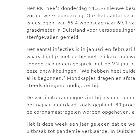
Het RKI heeft donderdag 14.356 nieuwe bes
vorige week donderdag. Ook het aantal bes
is gestegen: van 65,4 woensdag naar 69,1 va
graadmeter in Duitsland voor versoepelinge
sterfgevallen gemeld.
Het aantal infecties is in januari en februar
waarschijnlijk met de besmettelijkere nieuw
toonde zich in een gesprek met de VN-journ
deze ontwikkelingen. "We hebben heel duidel
al is begonnen." Mondkapjes dragen en afsta
steeds dringend nodig, zei hij.
De vaccinatiecampagne ziet hij als een compe
het najaar inderdaad, zoals gepland, 80 proc
de coronamaatregelen worden opgeheven, al
Het is deze week een jaar geleden dat de w
uitbraak tot pandemie verklaarde. In Duitsla