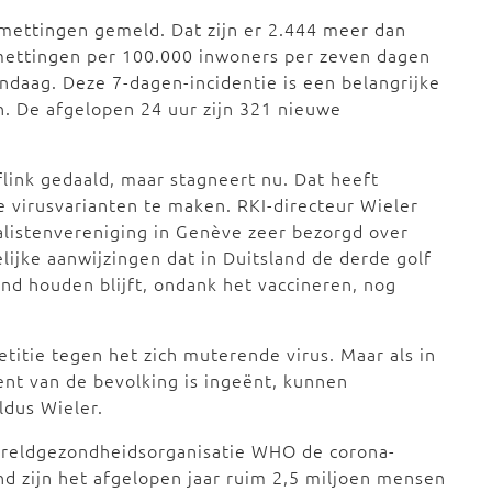
mettingen gemeld. Dat zijn er 2.444 meer dan
mettingen per 100.000 inwoners per zeven dagen
ndaag. Deze 7-dagen-incidentie is een belangrijke
n. De afgelopen 24 uur zijn 321 nieuwe
i flink gedaald, maar stagneert nu. Dat heeft
e virusvarianten te maken. RKI-directeur Wieler
alistenvereniging in Genève zeer bezorgd over
ijke aanwijzingen dat in Duitsland de derde golf
nd houden blijft, ondank het vaccineren, nog
titie tegen het zich muterende virus. Maar als in
ent van de bevolking is ingeënt, kunnen
dus Wieler.
ereldgezondheidsorganisatie WHO de corona-
nd zijn het afgelopen jaar ruim 2,5 miljoen mensen