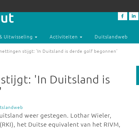
& Uitwisseling
Activiteiten
Duitslandweb
ettingen stijgt: 'In Duitsland is derde golf begonnen'
ijgt: 'In Duitsland is
'
itslandweb
uitsland weer gestegen. Lothar Wieler,
 (RKI), het Duitse equivalent van het RIVM,