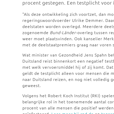
procent gestegen. Een testplicht voor
"Als deze ontwikkeling zich voortzet, dan 
regeringswoordvoerder Ulrike Demmer. Daa
deelstaten worden overlegd. Meerdere deel
zogenoemde
Bund-Länder
-overleg tussen re
weer moet plaatsvinden. Ook kanselier Merk
met de deelstaatpremiers graag naar voren 
Wat minister van Gezondheid Jens Spahn bet
Duitsland reist binnenkort een negatief tes
met welk vervoersmiddel hij of zij komt. Da
geldt de testplicht alleen voor mensen die m
naar Duitsland reizen, en nog niet volledig 
geweest.
Volgens het Robert Koch Institut (RKI) spel
belangrijke rol in het toenemende aantal cor
procent van alle mensen die positief werden g
geïnfecteerd.
Lees meer bij rnd.de
en
tages