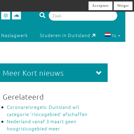
Accepteer
Weiger
Naslagwerk
Studeren in Duitsland
NL
Meer Kort nieuws
Gerelateerd
Coronareisregels: Duitsland wil
categorie 'risicogebied' afschaffen
Nederland vanaf 3 maart geen
hoogrisicogebied meer