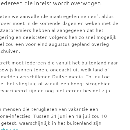
 iedereen die inreist wordt overwogen.
moeten we aanvullende maatregelen nemen", aldus
rover moet in de komende dagen en weken met de
staatpremiers hebben al aangegeven dat het
gering en deelstaten volgens hen zo snel mogelijk
el zou een voor eind augustus gepland overleg
schuiven.
reft moet iedereen die vanuit het buitenland naar
tbewijs kunnen tonen, ongeacht uit welk land of
t melden verschillende Duitse media. Tot nu toe
et het vliegtuig of vanuit een hoogrisicogebied
gevaccineerd zijn en nog niet eerder besmet zijn
en mensen die terugkeren van vakantie een
ona-infecties. Tussen 21 juni en 18 juli zou 10
etest, waarschijnlijk in het buitenland zijn
schau.de