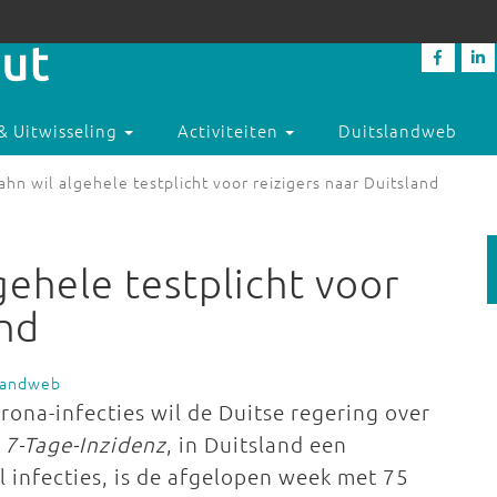
& Uitwisseling
Activiteiten
Duitslandweb
ahn wil algehele testplicht voor reizigers naar Duitsland
gehele testplicht voor
and
slandweb
rona-infecties wil de Duitse regering over
 7-Tage-Inzidenz
, in Duitsland een
 infecties, is de afgelopen week met 75