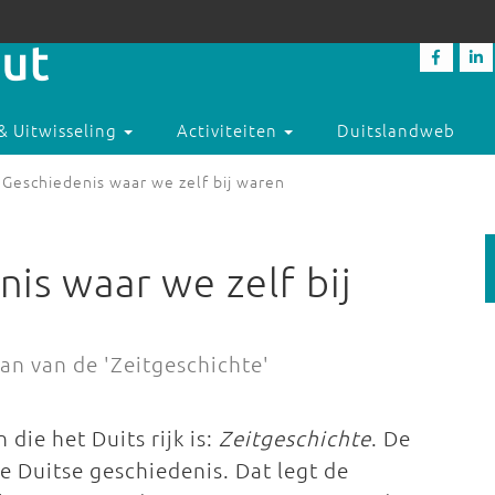
& Uitwisseling
Activiteiten
Duitslandweb
 Geschiedenis waar we zelf bij waren
is waar we zelf bij
aan van de 'Zeitgeschichte'
die het Duits rijk is:
Zeitgeschichte
. De
e Duitse geschiedenis. Dat legt de