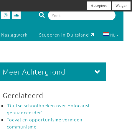
Accepteer
Weiger
Naslagwerk
Studeren in Duitsland
NL
Meer Achtergrond
Gerelateerd
‘Duitse schoolboeken over Holocaust
genuanceerder’
Toeval en opportunisme vormden
communisme