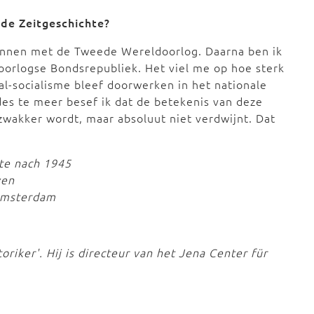
 de Zeitgeschichte?
egonnen met de Tweede Wereldoorlog. Daarna ben ik
oorlogse Bondsrepubliek. Het viel me op hoe sterk
al-socialisme bleef doorwerken in het nationale
des te meer besef ik dat de betekenis van deze
zwakker wordt, maar absoluut niet verdwijnt. Dat
hte nach 1945
ven
 Amsterdam
riker'. Hij is directeur van het Jena Center für