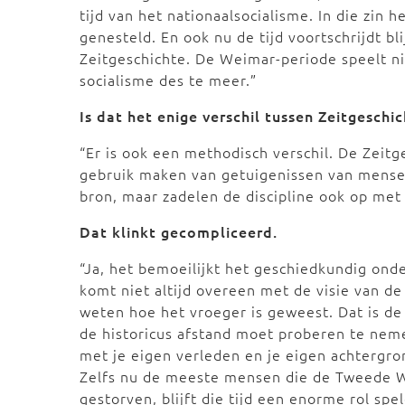
tijd van het nationaalsocialisme. In die zin 
genesteld. En ook nu de tijd voortschrijdt bli
Zeitgeschichte. De Weimar-periode speelt ni
socialisme des te meer.”
Is dat het enige verschil tussen Zeitgeschi
“Er is ook een methodisch verschil. De Zeit
gebruik maken van getuigenissen van mensen 
bron, maar zadelen de discipline ook op met 
Dat klinkt gecompliceerd.
“Ja, het bemoeilijkt het geschiedkundig ond
komt niet altijd overeen met de visie van d
weten hoe het vroeger is geweest. Dat is de
de historicus afstand moet proberen te neme
met je eigen verleden en je eigen achtergro
Zelfs nu de meeste mensen die de Tweede W
gestorven, blijft die tijd een enorme rol sp