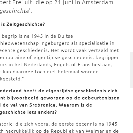
ert Frei uit, die op 21 juni in Amsterdam
geschichte
’.
is Zeitgeschichte?
 begrip is na 1945 in de Duitse
hiedwetenschap ingeburgerd als specialisatie in
ecente geschiedenis. Het wordt vaak vertaald met
emporaine of eigentijdse geschiedenis, begrippen
ook in het Nederlands, Engels of Frans bestaan,
r kan daarmee toch niet helemaal worden
jkgesteld.”
ederland heeft de eigentijdse geschiedenis zich
ent bijvoorbeeld geworpen op de gebeurtenissen
d de val van Srebrenica. Waarom is de
geschichte iets anders?
istorici die zich vooral de eerste decennia na 1945
ich nadrukkelijk op de Republiek van Weimar en de