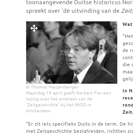
toonaangevende Duitse historicus Norb
spreekt over ‘de uitvinding van de
Zeit
Wat 
“Het
gesc
de r
cont
die 
maa
geli
© Thomas Hauzenberger
In N
Maandag 19 april geeft Norbert Frei een
rec
lezing over het ontstaan van de
ron
'Zeitgeschichte' bij het NIOD in
Amsterdam.
Zeit
“Er zit iets specifieks Duits in de term. De h
met Zeitgeschichte bezighielden, richtten z