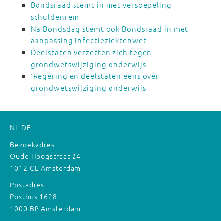
Bondsraad stemt in met versoepeling
schuldenrem
Na Bondsdag stemt ook Bondsraad in met
aanpassing infectieziektenwet
Deelstaten verzetten zich tegen
grondwetswijziging onderwijs
'Regering en deelstaten eens over
grondwetswijziging onderwijs'
NL
DE
Bezoekadres
Oude Hoogstraat 24
1012 CE Amsterdam
Postadres
Postbus 1628
1000 BP Amsterdam