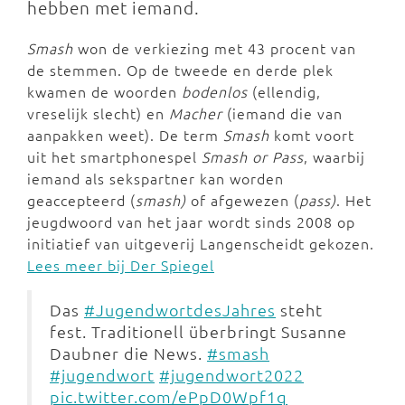
hebben met iemand.
Smash
won de verkiezing met 43 procent van
de stemmen. Op de tweede en derde plek
kwamen de woorden
bodenlos
(ellendig,
vreselijk slecht) en
Macher
(iemand die van
aanpakken weet). De term
Smash
komt voort
uit het smartphonespel
Smash or Pass
, waarbij
iemand als sekspartner kan worden
geaccepteerd (
smash)
of afgewezen (
pass)
. Het
jeugdwoord van het jaar wordt sinds 2008 op
initiatief van uitgeverij Langenscheidt gekozen.
Lees meer bij Der Spiegel
Das
#JugendwortdesJahres
steht
fest. Traditionell überbringt Susanne
Daubner die News.
#smash
#jugendwort
#jugendwort2022
pic.twitter.com/ePpD0Wpf1q