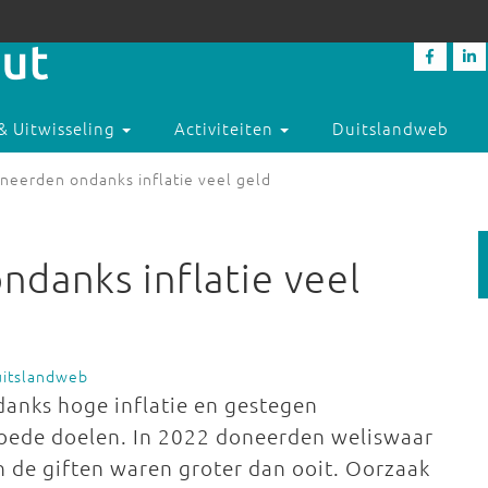
& Uitwisseling
Activiteiten
Duitslandweb
neerden ondanks inflatie veel geld
ndanks inflatie veel
uitslandweb
ndanks hoge inflatie en gestegen
goede doelen. In 2022 doneerden weliswaar
 de giften waren groter dan ooit. Oorzaak