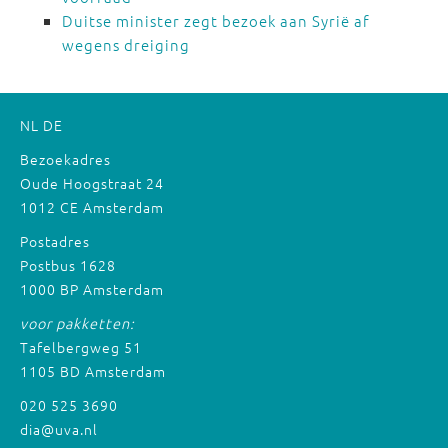
Duitse minister zegt bezoek aan Syrië af
wegens dreiging
NL
DE
Bezoekadres
Oude Hoogstraat 24
1012 CE Amsterdam
Postadres
Postbus 1628
1000 BP Amsterdam
voor pakketten:
Tafelbergweg 51
1105 BD Amsterdam
020 525 3690
dia@uva.nl