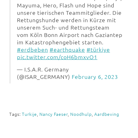
Mayuma, Hero, Flash und Hope sind
unsere tierischen Teammitglieder. Die
Rettungshunde werden in Kürze mit
unserem Such- und Rettungsteam
vom Köln Bonn Airport nach Gaziantep
im Katastrophengebiet starten.
#erdbeben
#earthquake
#türkiye
pic.twitter.com/coH6bmxvO1
— I.S.A.R. Germany
(@ISAR_GERMANY)
February 6, 2023
Tags:
Turkije
,
Nancy Faeser
,
Noodhulp
,
Aardbeving