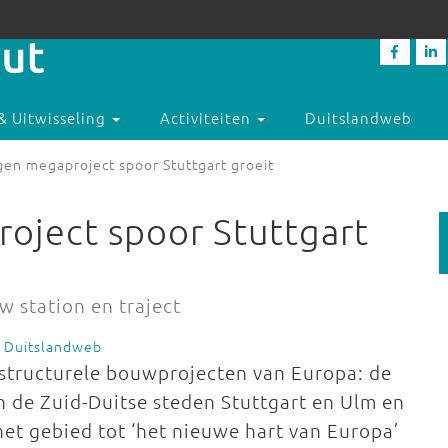
& Uitwisseling
Activiteiten
Duitslandweb
gen megaproject spoor Stuttgart groeit
oject spoor Stuttgart
w station en traject
e Duitslandweb
rastructurele bouwprojecten van Europa: de
n de Zuid-Duitse steden Stuttgart en Ulm en
et gebied tot ‘het nieuwe hart van Europa’