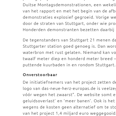
Duitse Montagsdemonstrationen, een wekelij
van het rapport en met het begin van de afb
demonstraties explosief gegroeid. Vorige w
door de straten van Stuttgart, onder wie pr
Honderden demonstranten bezetten daarbij 
De tegenstanders van Stuttgart 21 menen da
Stuttgarter station goed genoeg is. Dan wor
waterbron met rust gelaten. Niemand kan vo
twaalf meter diep en honderd meter breed –
puttende kuurbaden in en rondom Stuttgart.
Onverstoorbaar
De initiatiefnemers van het project zetten
logo van das-neue-herz-europas.de is veelz
vóór wegen het zwaarst”. De website somt er 
geluidsoverlast’ en ‘meer banen’. Ook is het
wegens de kosten geen alternatief om te s
van het project 1,4 miljard euro weggegooid