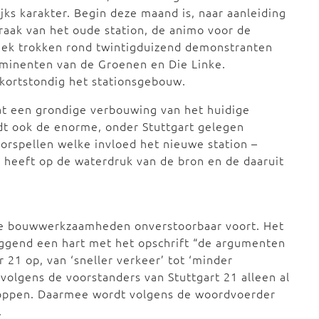
ks karakter. Begin deze maand is, naar aanleiding
raak van het oude station, de animo voor de
eek trokken rond twintigduizend demonstranten
ominenten van de Groenen en Die Linke.
kortstondig het stationsgebouw.
t een grondige verbouwing van het huidige
dt ook de enorme, onder Stuttgart gelegen
orspellen welke invloed het nieuwe station –
 heeft op de waterdruk van de bron en de daaruit
 de bouwwerkzaamheden onverstoorbaar voort. Het
eggend een hart met het opschrift “de argumenten
21 op, van ‘sneller verkeer’ tot ‘minder
 volgens de voorstanders van Stuttgart 21 alleen al
toppen. Daarmee wordt volgens de woordvoerder
.