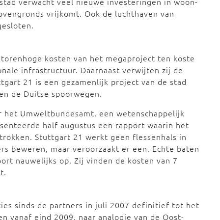
stad verwacht veel nieuwe investeringen in woon-
ovengronds vrijkomt. Ook de luchthaven van
gesloten.
e torenhoge kosten van het megaproject ten koste
nale infrastructuur. Daarnaast verwijten zij de
tgart 21 is een gezamenlijk project van de stad
 en de Duitse spoorwegen.
or het Umweltbundesamt, een wetenschappelijk
senteerde half augustus een rapport waarin het
etrokken. Stuttgart 21 werkt geen flessenhals in
mers beweren, maar veroorzaakt er een. Echte baten
port nauwelijks op. Zij vinden de kosten van 7
t.
s sinds de partners in juli 2007 definitief tot het
en vanaf eind 2009, naar analogie van de Oost-