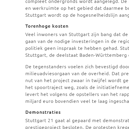
compleet ondergronds wordt aangelegd. De 
en werkruimte op het gebied dat daarmee b
Stuttgart wordt op de hogesnelheidslijn aan
Torenhoge kosten
Veel inwoners van Stuttgart zijn bang dat d
gaan van de nodige investeringen in de regio
politiek geen inspraak te hebben gehad. Stut
Stuttgart, de deelstaat Baden-Württemberg
De tegenstanders voelen zich bevestigd do
milieuadviesorgaan van de overheid. Dat pre
nut van het project zwaar in twijfel wordt g
het spoortraject weg, zoals de initiatiefne
levert het volgens de opstellers van het rap
miljard euro bovendien veel te laag ingescha
Demonstraties
Stuttgart 21 gaat al gepaard met demonstratie
prestigeproject besloten. De protesten kreg