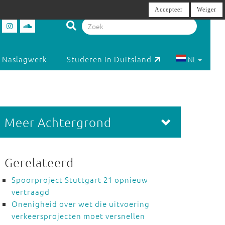
Accepteer
Weiger
Naslagwerk
Studeren in Duitsland
NL
Meer Achtergrond
Gerelateerd
Spoorproject Stuttgart 21 opnieuw
vertraagd
Onenigheid over wet die uitvoering
verkeersprojecten moet versnellen