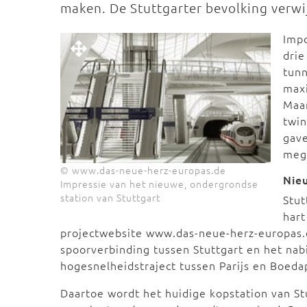
maken. De Stuttgarter bevolking verw
Impo
drie
tunn
maxi
Maar
twin
gav
meg
© www.das-neue-herz-europas.de
Nie
Impressie van het nieuwe, ondergrondse
station van Stuttgart
Stut
hart
projectwebsite www.das-neue-herz-europas.
spoorverbinding tussen Stuttgart en het na
hogesnelheidstraject tussen Parijs en Boeda
Daartoe wordt het huidige kopstation van S