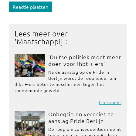
Reactie plaatsen
Lees meer over
'
Maatschappij
':
'Duitse politiek moet meer
doen voor lhbti+-ers'
Na de aanslag op de Pride in
Berlijn wordt de roep luider om
lhbti+-ers beter te beschermen tegen het
toenemende geweld.
Lees meer
Onbegrip en verdriet na
aanslag Pride Berlijn
De roep om consequenties neemt
toe na de aanslag op de Pride in