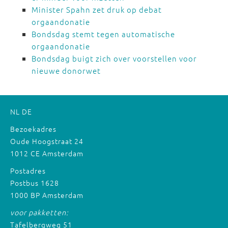
Minister Spahn zet druk op debat
orgaandonatie
Bondsdag stemt tegen automatische
orgaandonatie
Bondsdag buigt zich over voorstellen voor
nieuwe donorwet
NL
DE
Bezoekadres
Oude Hoogstraat 24
1012 CE Amsterdam
Postadres
Postbus 1628
1000 BP Amsterdam
voor pakketten:
Tafelbergweg 51