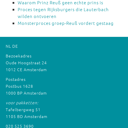
Waarom Prinz Reuß geen echte prins is
Proces tegen Rijksburgers die Lauterbach
wilden ontvoeren
Monsterproces groep-Reuß vordert gestaag
NL
DE
Bezoekadres
Oude Hoogstraat 24
1012 CE Amsterdam
Postadres
Postbus 1628
1000 BP Amsterdam
voor pakketten:
Tafelbergweg 51
1105 BD Amsterdam
020 525 3690