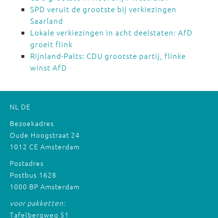
SPD veruit de grootste bij verkiezingen
Saarland
Lokale verkiezingen in acht deelstaten: AfD
groeit flink
Rijnland-Palts: CDU grootste partij, flinke
winst AfD
NL
DE
Bezoekadres
Oude Hoogstraat 24
1012 CE Amsterdam
Postadres
Postbus 1628
1000 BP Amsterdam
voor pakketten:
Tafelbergweg 51